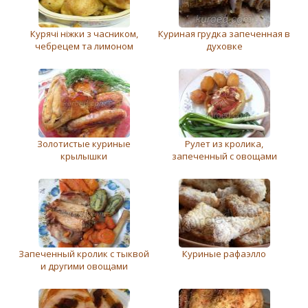
Курячі ніжки з часником,
Куриная грудка запеченная в
чебрецем та лимоном
духовке
Золотистые куриные
Рулет из кролика,
крылышки
запеченный с овощами
Запеченный кролик с тыквой
Куриные рафаэлло
и другими овощами