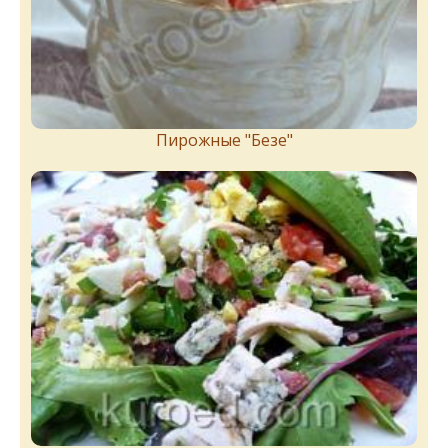
Пирожныe "Бeзe"