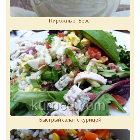
Пирожныe "Бeзe"
Быстрый салат с курицей