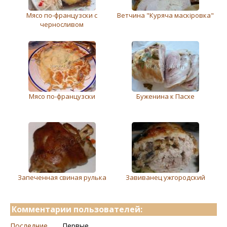
Мясо по-французски с
Ветчина "Куряча маскіровка"
черносливом
Мясо по-французски
Буженина к Пасхе
Запеченная свиная рулька
Завиванец ужгородский
Комментарии пользователей:
Последние
Первые