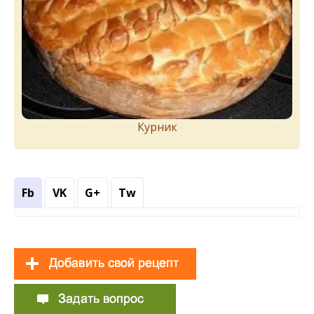
Курник
Fb
VK
G+
Tw