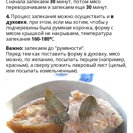
Сначала запекаем
30
минут, потом мясо
переворачиваем и запекаем еще
30
минут.
4.
Процесс запекания можно осуществить и
в
духовке
, при этом, если мы хотим, чтобы у
подчеревины была румяная корочка, форму с
мясом крышкой не накрываем, температура
запекания
160-180°
С.
Важно:
запекаем до "румяности".
Перед тем как поставить форму в духовку, мясо
можно, по желанию, посыпать перцем (например,
красным), а сверху уложить лавровый лист (целый,
или посыпать измельченным).