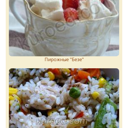
Пирожныe "Бeзe"