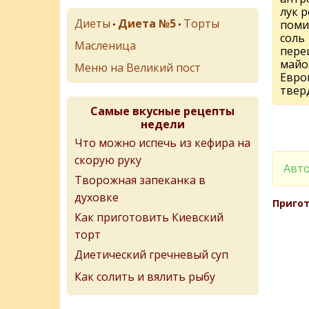
лук 
Диеты
Диета №5
Торты
поми
•
•
соль
Масленица
пере
майо
Меню на Великий пост
Евро
твер
Самые вкусные рецепты
недели
Что можно испечь из кефира на
скорую руку
Авто
Творожная запеканка в
духовке
Пригот
Как приготовить Киевский
торт
Диетический гречневый суп
Как солить и вялить рыбу