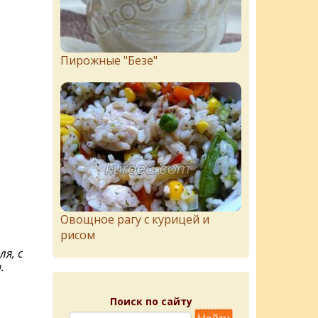
Пирожныe "Бeзe"
Овощное рагу с курицей и
рисом
я, с
.
Поиск по сайту