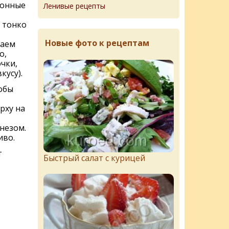
ионные
Ленивые рецепты
 тонко
Новые фото к рецептам
ваем
о,
чки,
кусу).
обы
рху на
незом.
иво.
т
Быстрый салат с курицей