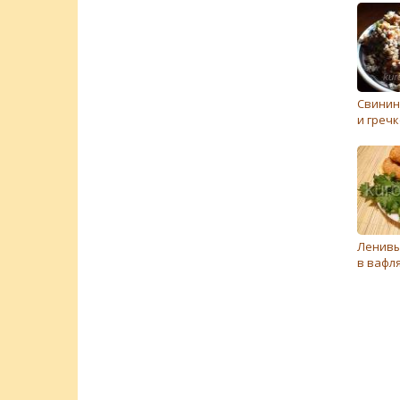
Свинин
и греч
Ленивы
в вафл