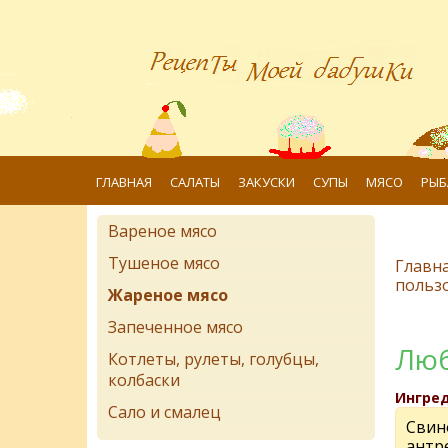
ГЛАВНАЯ
САЛАТЫ
ЗАКУСКИ
СУПЫ
МЯСО
РЫБ
Вареное мясо
Тушеное мясо
Главн
польз
Жареное мясо
Запеченное мясо
Люб
Котлеты, рулеты, голубцы,
колбаски
Ингре
Сало и смалец
Свин
антре