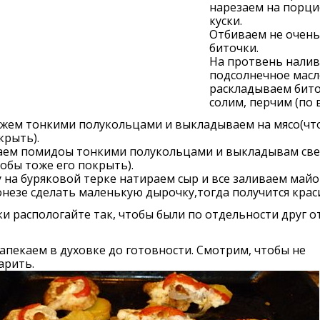
нарезаем на порц
куски.
Отбиваем не очень
биточки.
На протвень нали
подсолнечное масл
раскладываем бито
солим, перчим (по в
ежем тонкими полукольцами и выкладываем на мясо(чт
крыть).
аем помидоы тонкими полукольцами и выкладывам све
тобы тоже его покрыть).
 на буряковой терке натираем сыр и все заливаем майо
незе сделать маленькую дырочку,тогда получится крас
и распологайте так, чтобы были по отдельности друг о
апекаем в духовке до готовности. Смотрим, чтобы не
арить.