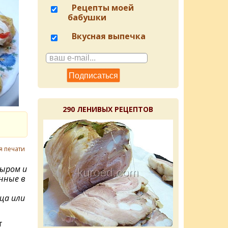
Рецепты моей
бабушки
Вкусная выпечка
290 ЛЕНИВЫХ РЕЦЕПТОВ
я печати
сыром и
нные в
ица или
т