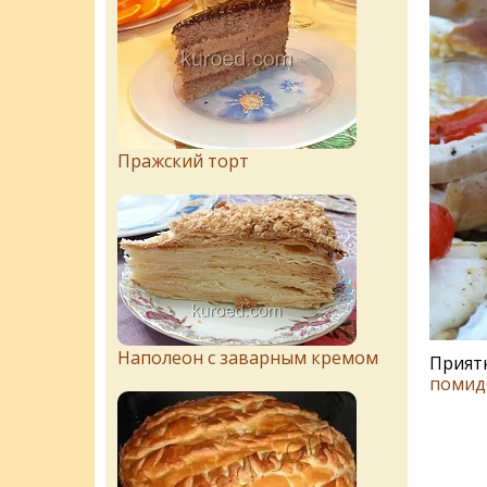
Пражский торт
Наполеон с заварным кремом
Приятн
помид