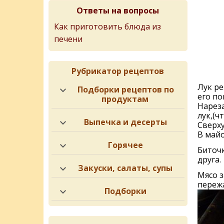
Ответы на вопросы
Как приготовить блюда из
печени
Рубрикатор рецептов
Лук р
Подборки рецептов по
его по
продуктам
Нарез
лук,(ч
Выпечка и десерты
Сверху
В майо
Горячее
Биточк
друга.
Закуски, салаты, супы
Мясо з
переж
Подборки