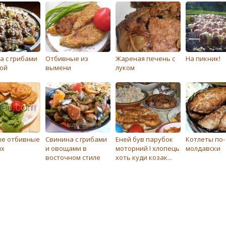
а с грибами
Отбивные из
Жареная печень с
На пикник!
кой
вымени
луком
е отбивные
Свинина с грибами
Еней був парубок
Котлеты по-
ях
и овощами в
моторний І хлопець
молдавски
восточном стиле
хоть куди козак...