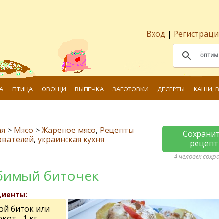
Вход
|
Регистраци
А
ПТИЦА
ОВОЩИ
ВЫПЕЧКА
ЗАГОТОВКИ
ДЕСЕРТЫ
КАШИ, 
ая
>
Мясо
>
Жареное мясо
,
Рецепты
Сохрани
ователей
,
украинская кухня
рецепт
4 человек сохр
имый биточек
диенты:
ой биток или
кот - 1 кг