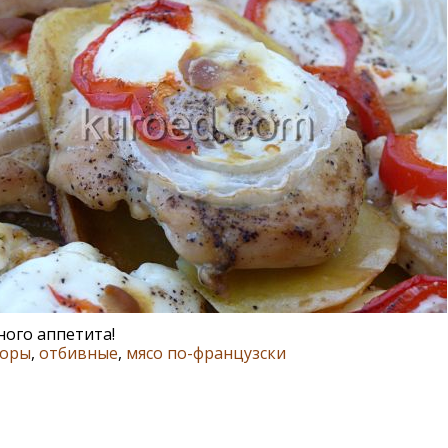
ого аппетита!
оры
,
отбивные
,
мясо по-французски