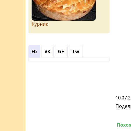
Курник
Fb
VK
G+
Tw
10.07.
Подели
Похо