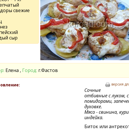
репчатый
доры свежие
ц
нез
пейский
дый сыр
р:
Елена ,
Город:
г.Фастов
версия дл
овление:
Сочные
отбивные с луком, 
помидорами, запече
духовке.
Мясо - свинина, кур
индейка.
Биток или антреко