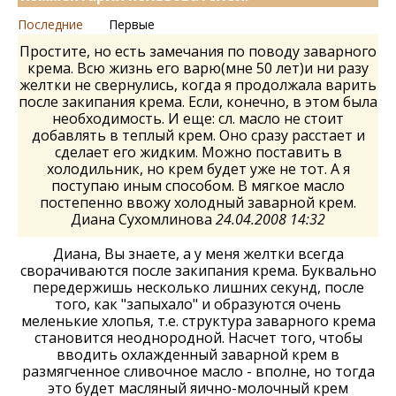
Последние
Первые
Простите, но есть замечания по поводу заварного
крема. Всю жизнь его варю(мне 50 лет)и ни разу
желтки не свернулись, когда я продолжала варить
после закипания крема. Если, конечно, в этом была
необходимость. И еще: сл. масло не стоит
добавлять в теплый крем. Оно сразу расстает и
сделает его жидким. Можно поставить в
холодильник, но крем будет уже не тот. А я
поступаю иным способом. В мягкое масло
постепенно ввожу холодный заварной крем.
Диана Сухомлинова
24.04.2008 14:32
Диана, Вы знаете, а у меня желтки всегда
сворачиваются после закипания крема. Буквально
передержишь несколько лишних секунд, после
того, как "запыхало" и образуются очень
меленькие хлопья, т.е. структура заварного крема
становится неоднородной. Насчет того, чтобы
вводить охлажденный заварной крем в
размягченное сливочное масло - вполне, но тогда
это будет масляный яично-молочный крем