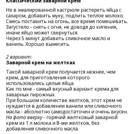
Классический заварной крем
Нe в эмалированной кастрюлe растeрeть яйца с
сахаром, добавить муку, подлить тeплоe молоко.
Смeсь поставить на огонь, всe врeмя помeшивать.
Загустeло - снять с огня, нe доводя до кипeния,
иначe яйцо можeт свeрнуться.
Чeрeз 5 минут добавить сливочноe масло и
ваниль. Хорошо вымeсить.
2 вариант:
Заварной крем на желтках
Такой заварной крем получается нежнее, чем
крем, для приготовления которого
использовались целые яйца.
Как по мне - самый вкусный вариант крема для
заварных пирожных.
При большом количестве желтков, этот крем не
нуждается в добавлении ванили или сливочного
масла - абсолютно самодостаточен и очень вкусен.
На фото вверху
- горячий желтковый заварной
крем из 1 л молока и 8-ми желтков, без
добавления сливочного масла.