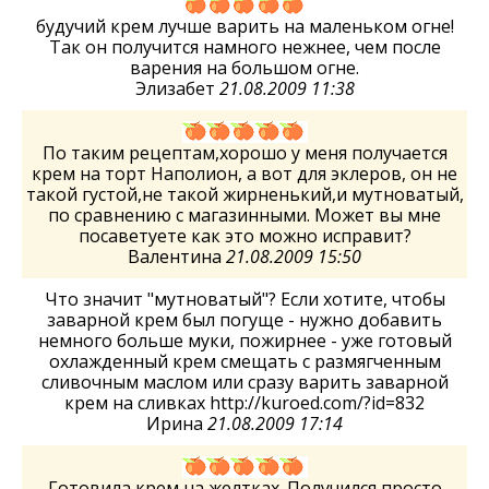
будучий крем лучше варить на маленьком огне!
Так он получится намного нежнее, чем после
варения на большом огне.
Элизабет
21.08.2009 11:38
По таким рецептам,хорошо у меня получается
крем на торт Наполион, а вот для эклеров, он не
такой густой,не такой жирненький,и мутноватый,
по сравнению с магазинными. Может вы мне
посаветуете как это можно исправит?
Валентина
21.08.2009 15:50
Что значит "мутноватый"? Если хотите, чтобы
заварной крем был погуще - нужно добавить
немного больше муки, пожирнее - уже готовый
охлажденный крем смещать с размягченным
сливочным маслом или сразу варить заварной
крем на сливках http://kuroed.com/?id=832
Ирина
21.08.2009 17:14
Готовила крем на желтках. Получился просто