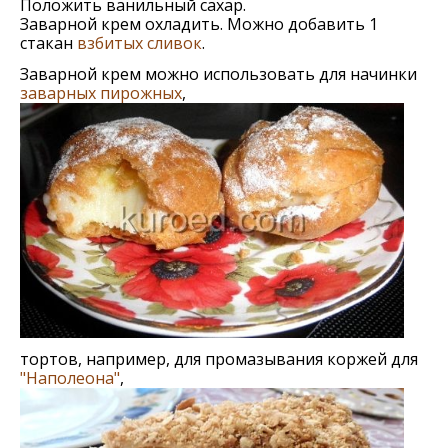
Положить ванильный сахар.
Заварной крем охладить. Можно добавить 1
стакан
взбитых сливок
.
Заварной крем можно использовать для начинки
заварных пирожных
,
тортов, например, для промазывания коржей для
"Наполеона"
,