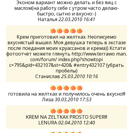
Эконом вариант можно делать и без яиц с
маслом(на работу себе с утром часто делаю-
быстро, сытно и вкусно:-)
Наталья
22.03.2010 16:41
Крем приготовил на желтках. Неописуемо
вкуснястый вышел. Моя девушка теперь в экстазе
после поедания моих круассанов и крема)) Кстати
фотоотчёт можете глянуть http://www.terrawo man.
com/forum/ index.php?showtopi
c=795&pid=432107&st=420& #entry432107 (убрать
пробелы)
Станислав
25.03.2010 10:16
готовила на желтках и получилось очень вкусно!!!
Лиза
30.03.2010 17:53
KREM NA ZELTKAX PROSTO SUPER!!!
LENURA
02.04.2010 12:40