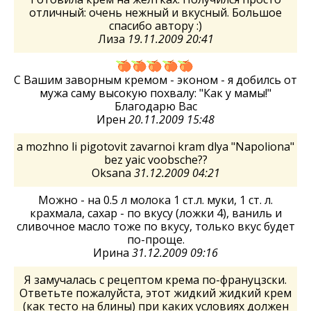
отличный: очень нежный и вкусный. Большое
спасибо автору :)
Лиза
19.11.2009 20:41
С Вашим заворным кремом - эконом - я добилсь от
мужа саму высокую похвалу: "Как у мамы!"
Благодарю Вас
Ирен
20.11.2009 15:48
a mozhno li pigotovit zavarnoi kram dlya "Napoliona"
bez yaic voobsche??
Oksana
31.12.2009 04:21
Можно - на 0.5 л молока 1 ст.л. муки, 1 ст. л.
крахмала, сахар - по вкусу (ложки 4), ваниль и
сливочное масло тоже по вкусу, только вкус будет
по-проще.
Ирина
31.12.2009 09:16
Я замучалась с рецептом крема по-франуцзски.
Ответьте пожалуйста, этот жидкий жидкий крем
(как тесто на блины) при каких условиях должен