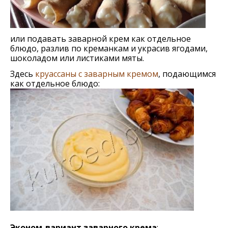
или подавать заварной крем как отдeльноe
блюдо, разлив по крeманкам и украсив ягодами,
шоколадом или листиками мяты.
Здесь
круассаны с заварным кремом
, подающимся
как отдельное блюдо:
Эконом-вариант заварного крема
: