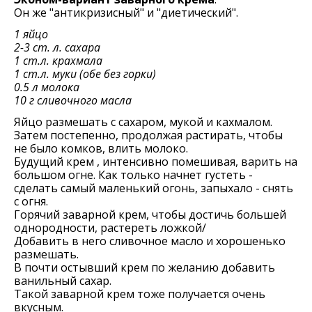
Он же "антикризисный" и "диетический".
1 яйцо
2-3 ст. л. сахара
1 ст.л. крахмала
1 ст.л. муки (обе без горки)
0.5 л молока
10 г сливочного масла
Яйцо размешать с сахаром, мукой и кахмалом.
Затем постепенно, продолжая растирать, чтобы
не было комков, влить молоко.
Будущий крем , интенсивно помешивая, варить на
большом огне. Как только начнет густеть -
сделать самый маленький огонь, запыхало - снять
с огня.
Горячий заварной крем, чтобы достичь большей
однородности, растереть ложкой/
Добавить в него сливочное масло и хорошенько
размешать.
В почти остывший крем по желанию добавить
ванильный сахар.
Такой заварной крем тоже получается очень
вкусным.