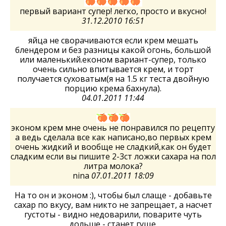
первый вариант супер! легко, просто и вкусно!
31.12.2010 16:51
яйца не сворачиваются если крем мешать
блендером и без разницы какой огонь, большой
или маленький.економ вариант-супер, только
очень сильно впитывается крем, и торт
получается суховатым(я на 1.5 кг теста двойную
порцию крема бахнула).
04.01.2011 11:44
эконом крем мне очень не понравился по рецепту
а ведь сделала все как написано,во первых крем
очень жидкий и вообще не сладкий,как он будет
сладким если вы пишите 2-3ст ложки сахара на пол
литра молока?
nina
07.01.2011 18:09
На то он и эконом :), чтобы был слаще - добавьте
сахар по вкусу, вам никто не запрещает, а насчет
густоты - видно недоварили, поварите чуть
дольше - станет гуще.