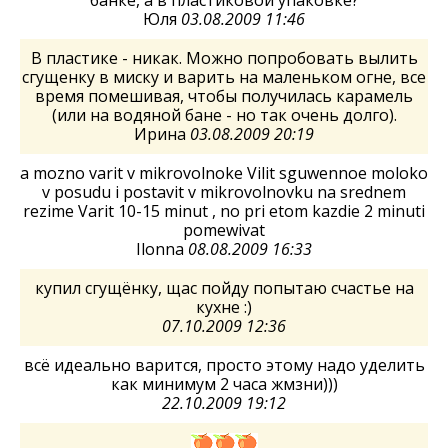
банке, а в пластиковой упаковке?
Юля
03.08.2009 11:46
В пластике - никак. Можно попробовать вылить
сгущенку в миску и варить на маленьком огне, все
время помешивая, чтобы получилась карамель
(или на водяной бане - но так очень долго).
Ирина
03.08.2009 20:19
a mozno varit v mikrovolnoke Vilit sguwennoe moloko
v posudu i postavit v mikrovolnovku na srednem
rezime Varit 10-15 minut , no pri etom kazdie 2 minuti
pomewivat
Ilonna
08.08.2009 16:33
купил сгущёнку, щас пойду попытаю счастье на
кухне :)
07.10.2009 12:36
всё идеально варится, просто этому надо уделить
как минимум 2 часа жмзни)))
22.10.2009 19:12