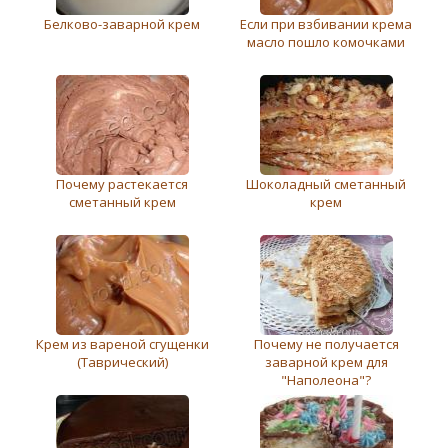
Белково-заварной крем
Если при взбивании крема
масло пошло комочками
Почему растекается
Шоколадный сметанный
сметанный крем
крем
Крем из вареной сгущенки
Почему не получается
(Таврический)
заварной крем для
"Наполеона"?