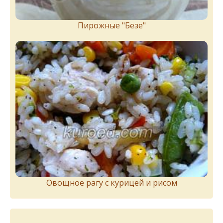
Пирожныe "Бeзe"
Овощное рагу с курицей и рисом