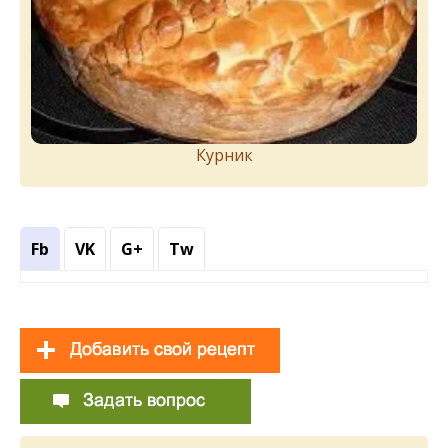
Курник
Fb
VK
G+
Tw