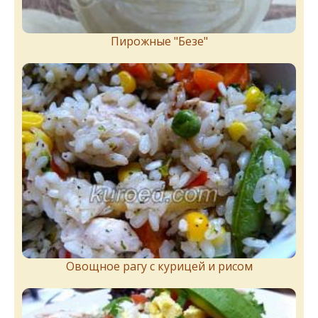
Пирожныe "Бeзe"
Овощное рагу с курицей и рисом