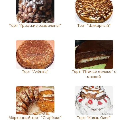
Торт "Графскиe развалины"
Торт "Шикарный"
Торт "Алёнка"
Торт "Птичье молоко" с
манкой
Морковный торт "Старбакс"
Торт "Князь Олег"