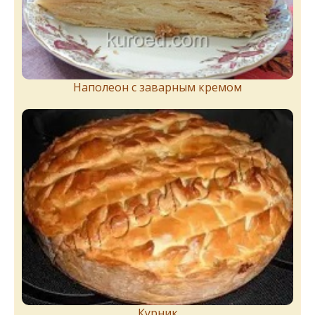
Наполеон с заварным кремом
Курник