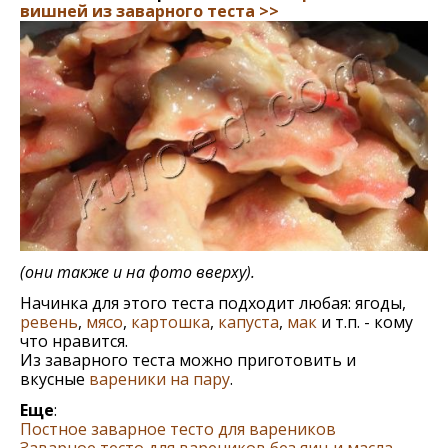
вишней из заварного теста >>
(они также и на фото вверху).
Начинка для этого теста подходит любая: ягоды,
ревень
,
мясо
,
картошка
,
капуста
,
мак
и т.п. - кому
что нравится.
Из заварного теста можно приготовить и
вкусные
вареники на пару
.
Еще
:
Постное заварное тесто для вареников
Заварное тесто для вареников без яиц и масла