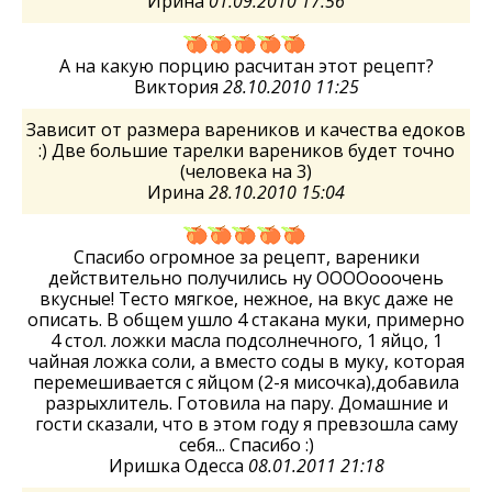
Ирина
01.09.2010 17:56
А на какую порцию расчитан этот рецепт?
Виктория
28.10.2010 11:25
Зависит от размера вареников и качества едоков
:) Две большие тарелки вареников будет точно
(человека на 3)
Ирина
28.10.2010 15:04
Спасибо огромное за рецепт, вареники
действительно получились ну ООООооочень
вкусные! Тесто мягкое, нежное, на вкус даже не
описать. В общем ушло 4 стакана муки, примерно
4 стол. ложки масла подсолнечного, 1 яйцо, 1
чайная ложка соли, а вместо соды в муку, которая
перемешивается с яйцом (2-я мисочка),добавила
разрыхлитель. Готовила на пару. Домашние и
гости сказали, что в этом году я превзошла саму
себя... Спасибо :)
Иришка Одесса
08.01.2011 21:18