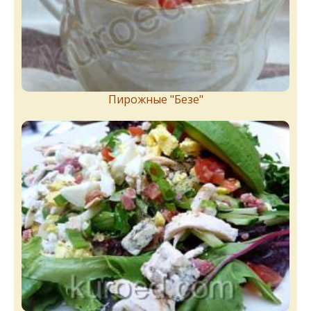
Пирожныe "Бeзe"