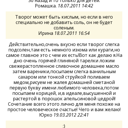
30 назад и то только для детей.
Ромашка.
18.07.2011 14:42
Творог может быть кислым, но если в него
специально не добавить соль, он не будет
соленым.
Ирина
18.07.2011 16:54
Действительно,очень вкусно если творог слегка
подсолен,там есть немного изюма или кураги,но
самое главное это с чем их есть!Вот как делаю я.На
дно очень горячей глиняной тарелки ложим
свежерастопленное сливочное домашнее масло
затем вареники,посыпаем слегка ванильным
сахаром или тонкой струйкой поливаем
медом,рисуем не жалея домашней сметаной
первую букву имени любимого человека,потом
посыпаем корицей, и,в идеале,высушенной и
растертой в порошок апельсиновой цедрой!
Сочетание всего этого лично для меня похоже на
простое человеческое счастье! Чего и вам желаю!
Юрко
19.03.2012 22:41
:)