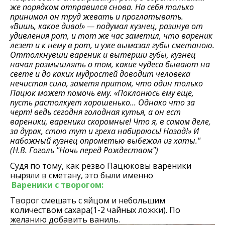
же порядком отправился снова. На себя только
принимал он труд жевать и проглатывать.
«Вишь, какое диво!» — подумал кузнец, разинув от
удивления рот, и тот же час заметил, что вареник
лезет и к нему в рот, и уже вымазал губы сметаною.
Оттолкнувши вареник и вытерши губы, кузнец
начал размышлять о том, какие чудеса бывают на
свете и до каких мудростей доводит человека
нечистая сила, заметя притом, что один только
Пацюк может помочь ему. «Поклонюсь ему еще,
пусть растолкует хорошенько... Однако что за
черт! ведь сегодня голодная кутья, а он ест
вареники, вареники скоромные! Что я, в самом деле,
за дурак, стою тут и греха набираюсь! Назад!» И
набожный кузнец опрометью выбежал из хаты."
(Н.В. Гоголь "Ночь перед Рождеством")
Судя по тому, как резво Пацюковы вареники
ныряли в сметану, это были именно
Вареники с творогом:
Творог смешать с яйцом и небольшим
количеством сахара(1-2 чайных ложки). По
желанию добавить ваниль.