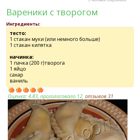
Вареники с творогом
Ингредиенты:
тесто:
1 стакан муки (или немного больше)
1 стакан кипятка
начинка:
1 пачка (200 г)творога
1 яйцо
сахар
ваниль
Оценка:
4.83
, проголосовало 12,
отзывов
31