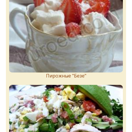
Пирожныe "Бeзe"