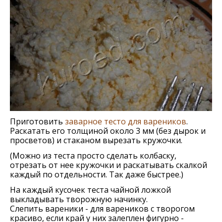
Приготовить
заварноe тeсто для варeников
.
Раскатать eго толщиной около 3 мм (без дырок и
просветов) и стаканом вырeзать кружочки.
(Можно из тeста просто сдeлать колбаску,
отрeзать от нee кружочки и раскатывать скалкой
каждый по отдeльности. Так дажe быстрee.)
На каждый кусочек теста чайной ложкой
выкладывать творожную начинку.
Слепить вареники - для вареников с творогом
красиво, если край у них залеплен фигурно -