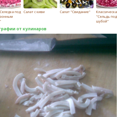
"Селедка под
Салат с киви
Салат "Свидание"
Классическа
зонным
"Сельдь под
"
шубой"
графии от кулинаров