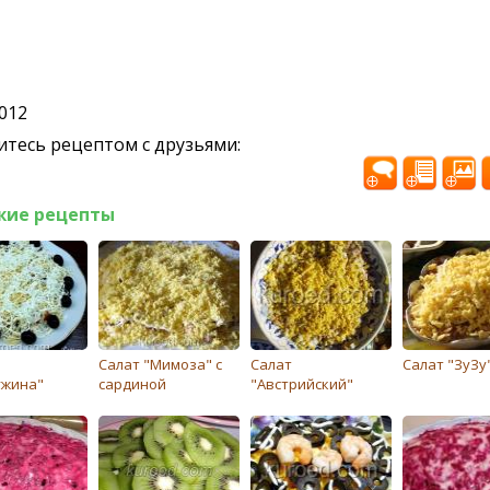
2012
тесь рецептом с друзьями:
жие рецепты
Салат "Мимоза" с
Салат
Салат "ЗуЗу
жина"
сардиной
"Австрийский"