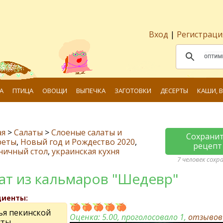
Вход
|
Регистраци
А
ПТИЦА
ОВОЩИ
ВЫПЕЧКА
ЗАГОТОВКИ
ДЕСЕРТЫ
КАШИ, 
ая
>
Салаты
>
Слоеные салаты и
Сохрани
реты
,
Новый год и Рождество 2020
,
рецепт
ничный стол
,
украинская кухня
7 человек сохр
ат из кальмаров "Шедевр"
диенты:
ья пекинской
Оценка:
5.00
, проголосовало 1,
отзыво
сты