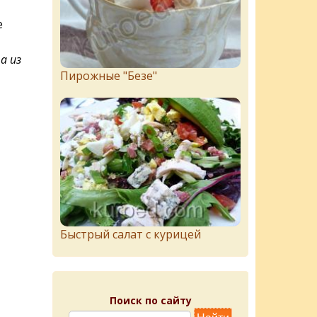
е
а из
Пирожныe "Бeзe"
Быстрый салат с курицей
Поиск по сайту