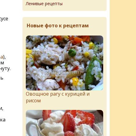
Ленивые рецепты
сусе
Новые фото к рецептам
ра
),
ем
уту.
ть
Овощное рагу с курицей и
рисом
и,
чка