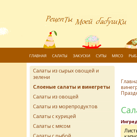
ГЛАВНАЯ
САЛАТЫ
ЗАКУСКИ
СУПЫ
МЯСО
РЫБ
Салаты из сырых овощей и
зелени
Главн
Слоеные салаты и винегреты
винег
Празд
Салаты из овощей
Салаты из морепродуктов
Сал
Салаты с курицей
Ингре
Салаты с мясом
Лист
Салаты с рыбой
капу