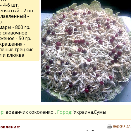
- 4-6 шт.
епчатый - 2 шт.
плавленный -
р.
ары - 800 гр.
о сливочное
еное - 50 гр.
украшения -
леные грецкие
и и клюква
р:
вованчик соколенко ,
Город:
Украина.Сумы
версия дл
овление: