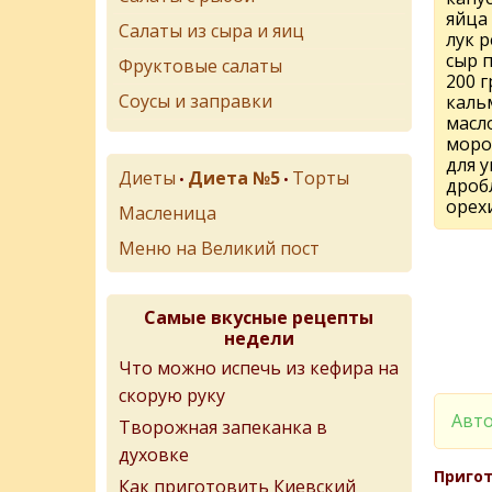
яйца 
Салаты из сыра и яиц
лук р
сыр 
Фруктовые салаты
200 г
Соусы и заправки
кальм
масл
морож
для 
Диеты
Диета №5
Торты
•
•
дроб
орех
Масленица
Меню на Великий пост
Самые вкусные рецепты
недели
Что можно испечь из кефира на
скорую руку
Авто
Творожная запеканка в
духовке
Пригот
Как приготовить Киевский