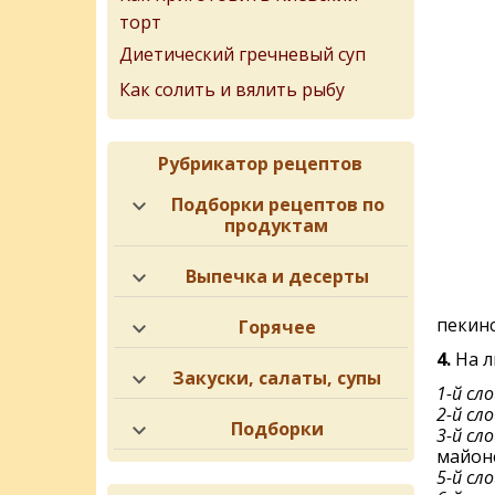
торт
Диетический гречневый суп
Как солить и вялить рыбу
Рубрикатор рецептов
Подборки рецептов по
продуктам
Выпечка и десерты
пекинс
Горячее
4.
На л
Закуски, салаты, супы
1-й сло
2-й сло
Подборки
3-й сло
майон
5-й сло