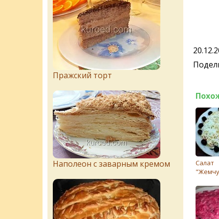
20.12.
Подели
Пражский торт
Похо
Наполеон с заварным кремом
Салат
"Жемчу