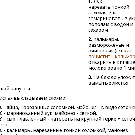
1.
Лук
нарезать тонкой
соломкой и
замариновать в ук
пополам с водой и
сахаром.
2.
Кальмары,
размороженые и
очищеные (см.
как
почистить кальма
отварить в кипящ
молоке ровно 1 мин
3.
На блюдо уложи
вымытые листья
кой капусты.
истья выкладываем слоями:
й
- яйца, нарезанные соломкой, майонез - в виде сеточк
й
- маринованный лук, майонез - сеткой,
й
- сыр плавленный - натереть на крупной терке + сето
еза,
й
- кальмары, нарезанные тонкой соломкой, майонез