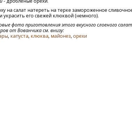
й
- дробленые орехи.
ху на салат натереть на терке замороженное сливочно
и украсить его свежей клюквой (немного).
вые фото приготовления этого вкусного слоеного салат
ров от Вованчика см. внизу:
ары
,
капуста
,
клюква
,
майонез
,
орехи