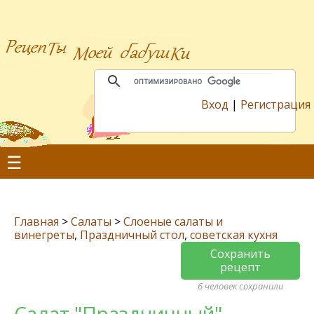
Вход
|
Регистрация
☰
Главная
>
Салаты
>
Слоеные салаты и
винегреты
,
Праздничный стол
,
советская кухня
Сохранить
рецепт
6 человек сохранили
Салат "Праздничный"