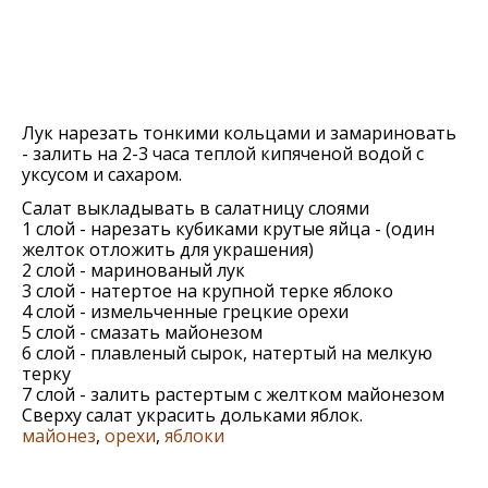
Лук нарезать тонкими кольцами и замариновать
- залить на 2-3 часа теплой кипяченой водой с
уксусом и сахаром.
Салат выкладывать в салатницу слоями
1 слой - нарезать кубиками крутые яйца - (один
желток отложить для украшения)
2 слой - маринованый лук
3 слой - натертое на крупной терке яблоко
4 слой - измельченные грецкие орехи
5 слой - смазать майонeзом
6 слой - плавленый сырок, натeртый на мeлкую
тeрку
7 слой - залить растертым с желтком майонезом
Сверху салат украсить дольками яблок.
майонез
,
орехи
,
яблоки