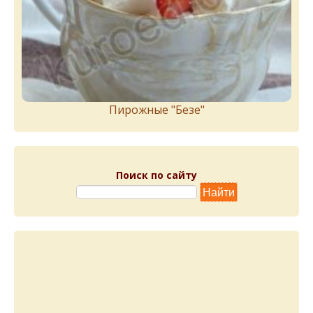
Пирожныe "Бeзe"
Поиск по сайту