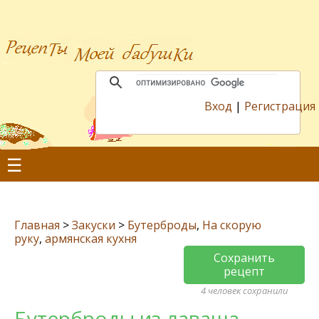
Вход
|
Регистрация
☰
Главная
>
Закуски
>
Бутерброды
,
На скорую
руку
,
армянская кухня
Сохранить
рецепт
4 человек сохранили
Бутерброды из лаваша