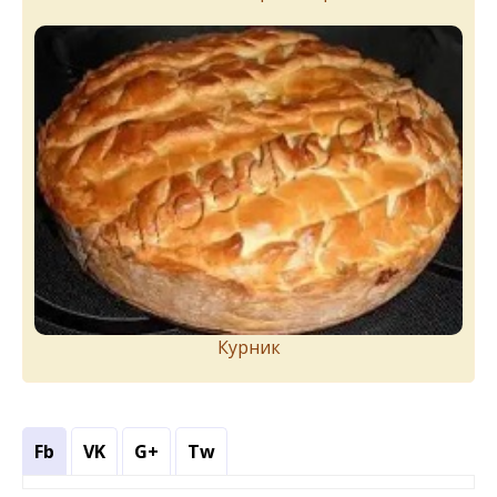
Курник
Fb
VK
G+
Tw