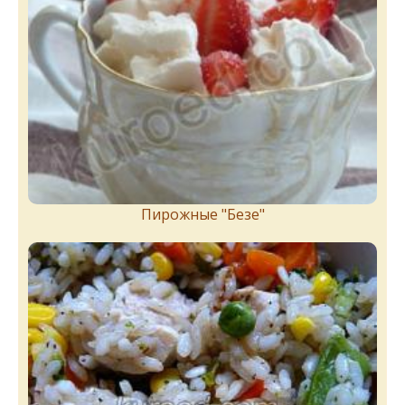
Пирожныe "Бeзe"