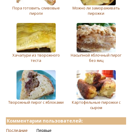
Пора готовить сливовые
Можно ли замораживать
пироги
пирожки
Хачапури из творожного
Насыпной яблочный пирог
теста
без яиц
Творожный пирог с яблоками
Картофельные пирожки с
сыром
Комментарии пользователей:
Последние
Первые