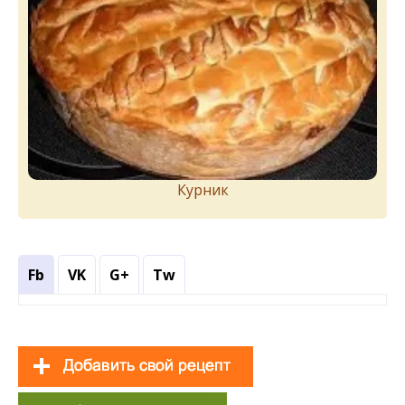
Курник
Fb
VK
G+
Tw