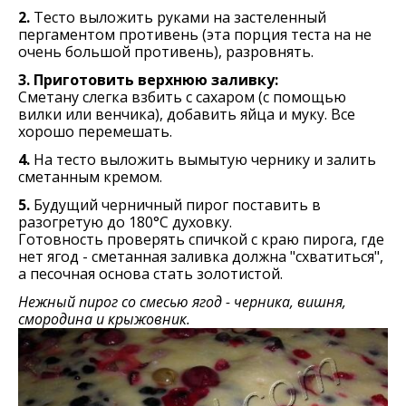
2.
Тесто выложить руками на застеленный
пергаментом противень (эта порция теста на не
очень большой противень), разровнять.
3. Приготовить верхнюю заливку:
Сметану слегка взбить с сахаром (с помощью
вилки или венчика), добавить яйца и муку. Все
хорошо перемешать.
4.
На тесто выложить вымытую чернику и залить
сметанным кремом.
5.
Будущий черничный пирог поставить в
разогретую до 180°C духовку.
Готовность проверять спичкой с краю пирога, где
нет ягод - сметанная заливка должна "схватиться",
а песочная основа стать золотистой.
Нежный пирог со смесью ягод - черника, вишня,
смородина и крыжовник.