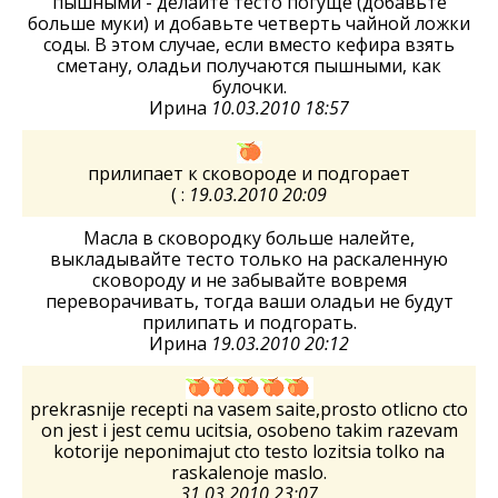
пышными - делайте тесто погуще (добавьте
больше муки) и добавьте четверть чайной ложки
соды. В этом случае, если вместо кефира взять
сметану, оладьи получаются пышными, как
булочки.
Ирина
10.03.2010 18:57
прилипает к сковороде и подгорает
( :
19.03.2010 20:09
Масла в сковородку больше налейте,
выкладывайте тесто только на раскаленную
сковороду и не забывайте вовремя
переворачивать, тогда ваши оладьи не будут
прилипать и подгорать.
Ирина
19.03.2010 20:12
prekrasnije recepti na vasem saite,prosto otlicno cto
on jest i jest cemu ucitsia, osobeno takim razevam
kotorije neponimajut cto testo lozitsia tolko na
raskalenoje maslo.
31.03.2010 23:07