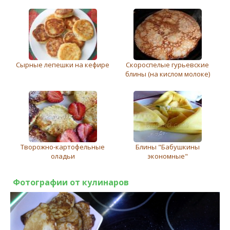
Сырные лепешки на кефире
Скороспелые гурьевские
блины (на кислом молоке)
Творожно-картофельные
Блины "Бабушкины
оладьи
экономные"
Фотографии от кулинаров