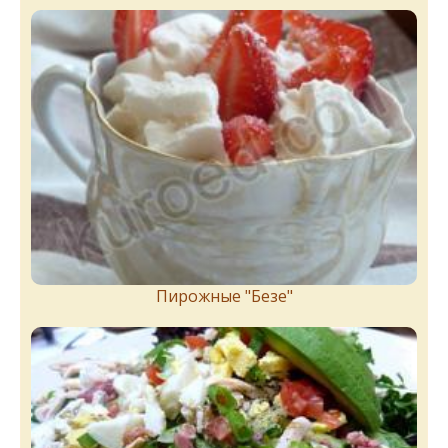
Пирожныe "Бeзe"