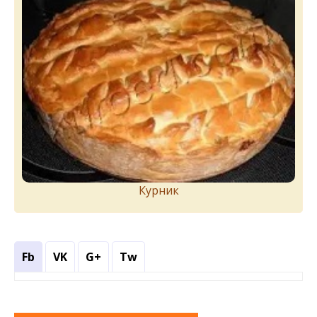
Курник
Fb
VK
G+
Tw