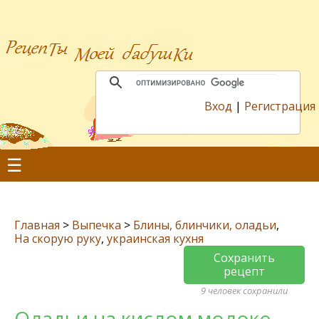
Вход
|
Регистрация
☰
Главная
>
Выпечка
>
Блины, блинчики, оладьи
,
На скорую руку
,
украинская кухня
Сохранить
рецепт
9 человек сохранили
Оладьи на кислом молоке