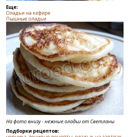
Еще:
Оладьи на кефире
Пышные оладьи
На фото внизу - нежные оладьи от Светланы
Подборки рецептов:
черника
,
ленивые рецепты
,
оладьи
,
на завтрак