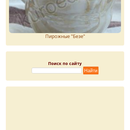
Пирожныe "Бeзe"
Поиск по сайту