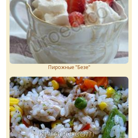
Пирожныe "Бeзe"