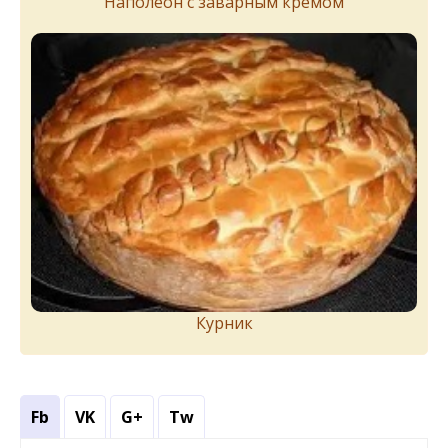
Наполеон с заварным кремом
Курник
Fb
VK
G+
Tw