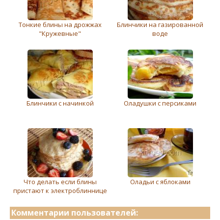
Тонкие блины на дрожжах
Блинчики на газированной
"Кружевные"
воде
Блинчики с начинкой
Оладушки с персиками
Что делать если блины
Оладьи с яблоками
пристают к электроблиннице
Комментарии пользователей: