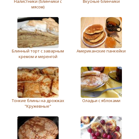
Налистники (блинчики с
Вкусные блинчики
мясом)
Блинный торт с заварным
Американские панкейки
кремом и меренгой
Тонкие блины на дрожжах
Оладьи с яблоками
"Кружевные"