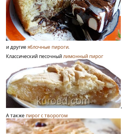
и другие
яблочные пироги
.
Классический песочный
лимонный пирог
,
А также
пирог с творогом