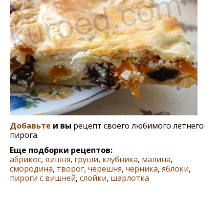
Добавьте
и вы
рецепт своего любимого летнего
пирога.
Еще подборки рецептов:
абрикос
,
вишня
,
груши
,
клубника
,
малина
,
смородина
,
творог
,
черешня
,
черника
,
яблоки
,
пироги с вишней
,
слойки
,
шарлотка