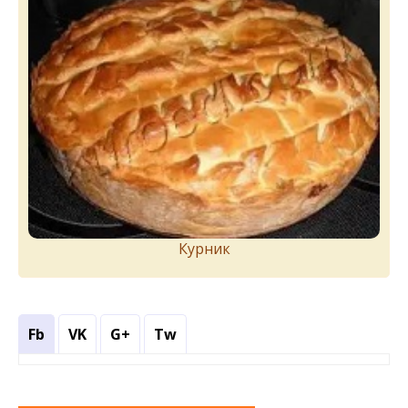
Курник
Fb
VK
G+
Tw