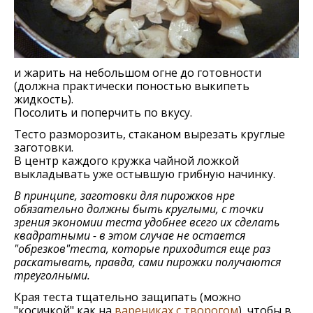
и жарить на небольшом огне до готовности
(должна практически поностью выкипеть
жидкость).
Посолить и поперчить по вкусу.
Тесто разморозить, стаканом вырезать круглые
заготовки.
В центр каждого кружка чайной ложкой
выкладывать уже остывшую грибную начинку.
В принципе, заготовки для пирожков нре
обязательно должны быть круглыми, с точки
зрения экономии теста удобнее всего их сделать
квадратными - в этом случае не остается
"обрезков"теста, которые приходится еще раз
раскатывать, правда, сами пирожки получаются
треуголными.
Края теста тщательно защипать (можно
"косичкой" как на
варениках с творогом
), чтобы в