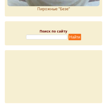
Пирожныe "Бeзe"
Поиск по сайту