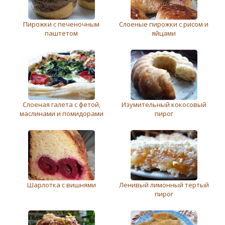
Пирожки с печеночным
Слоеные пирожки с рисом и
паштетом
яйцами
Слоеная галета с фетой,
Изумительный кокосовый
маслинами и помидорами
пирог
Шарлотка с вишнями
Ленивый лимонный тертый
пирог