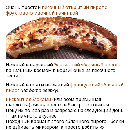
Очень простой
песочный открытый пирог с
фруктово-сливочной начинкой
Нежный и нарядный
Эльзасский яблочный пирог
с
ванильным кремом в корзиночке из песочного
теста.
Нежный и почти несладкий
французский яблочный
пирог
(на фото вверху)
.
Бисквит с яблоками
(или всем привычная
шарлотка) очень просто и быстро готовится.
Пеку их по 2 за раз и разрезаю на следующий день
- так намного вкуснее.
Походный вариант этого яблочного пирога - белки
не взбивать миксером, а просто взбить их