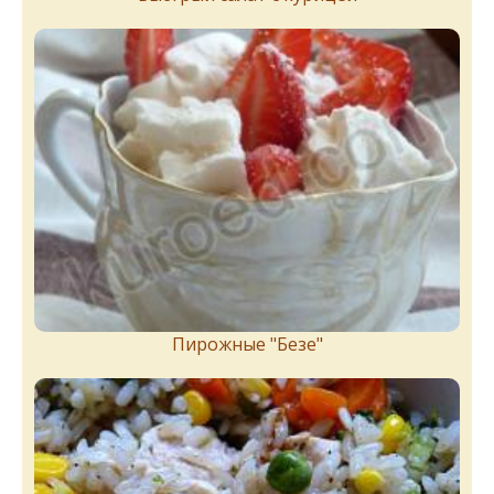
Пирожныe "Бeзe"