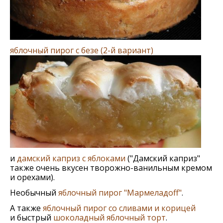
яблочный пирог c безе (2-й вариант)
и
дамский каприз с яблоками
("Дамский каприз"
также очень вкусен творожно-ванильным кремом
и орехами).
Необычный
яблочный пирог "Мармеладоff"
.
А также
яблочный пирог со сливами и корицей
и быстрый
шоколадный яблочный торт
.