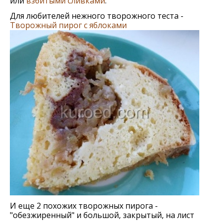
или
взбитыми сливками
.
Для любителей нежного творожного теста -
Творожный пирог с яблоками
И еще 2 похожих творожных пирога -
"обезжиренный" и большой, закрытый, на лист