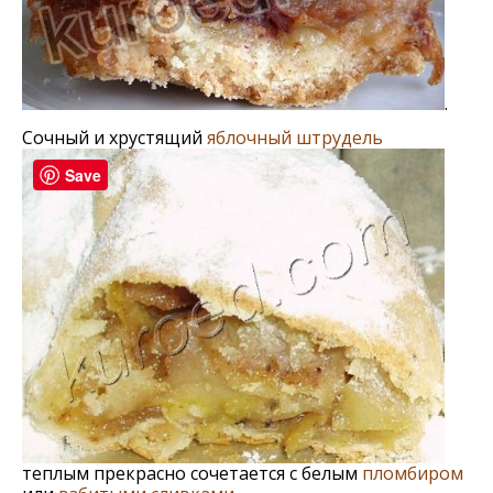
.
Сочный и хрустящий
яблочный штрудель
Save
теплым прекрасно сочетается с белым
пломбиром