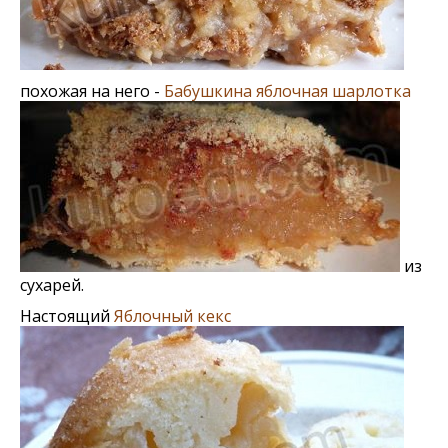
похожая на него -
Бабушкина яблочная шарлотка
из
сухарей.
Настоящий
Яблочный кекс