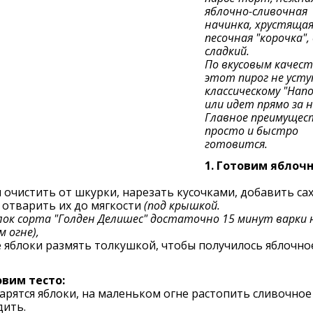
яблочно-сливочная
начинка, хрустяща
песочная "корочка", 
сладкий.
По вкусовым качес
этот пирог не уст
классическому "Нап
или идет прямо за н
Главное преимущест
просто и быстро
готовится.
1.
Готовим яблоч
 очистить от шкурки, нарезать кусочками, добавить сах
 отварить их до мягкости
(под крышкой.
лок сорта "Голден Делишес" достаточно 15 минут варки 
м огне),
 яблоки размять толкушкой, чтобы получилось яблочно
овим тесто:
арятся яблоки, на маленьком огне растопить сливочное
дить.