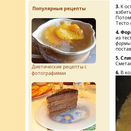
3.
К ос
Популярные рецепты
взбить
Потом 
Тесто 
4.
Фор
из те
формы 
постав
5.
Сли
Сметан
Диетические рецепты с
6.
В ко
фотографиями