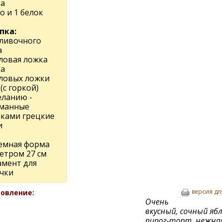
ра
о и 1 белок
пка:
сливочного
а
оловая ложка
ра
оловых ложки
(с горкой)
еланию -
манные
чками грецкие
и
емная форма
етром 27 см
амент для
чки
версия дл
овление:
Очень
вкусный, сочный яб
пирог-торт, нежна