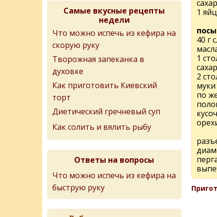
саха
Самые вкусные рецепты
1 яйц
недели
посы
Что можно испечь из кефира на
40 г 
скорую руку
масл
1 ст
Творожная запеканка в
саха
духовке
2 ст
Как приготовить Киевский
муки 
по ж
торт
поло
Диетический гречневый суп
кусо
орех
Как солить и вялить рыбу
разъ
диам
перг
Ответы на вопросы
выпе
Что можно испечь из кефира на
быструю руку
Пригот