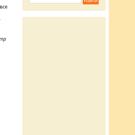
все
.
етр