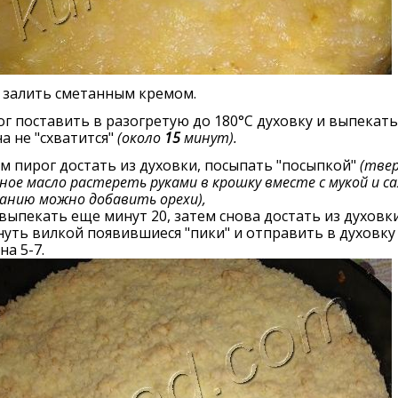
 залить сметанным кремом.
г поставить в разогретую до 180°С духовку и выпекать
а не "схватится"
(около
15
минут).
м пирог достать из духовки, посыпать "посыпкой"
(тве
ное масло растереть руками в крошку вместе с мукой и са
анию можно добавить орехи),
выпекать еще минут 20, затем снова достать из духовки
уть вилкой появившиеся "пики" и отправить в духовку
на 5-7.