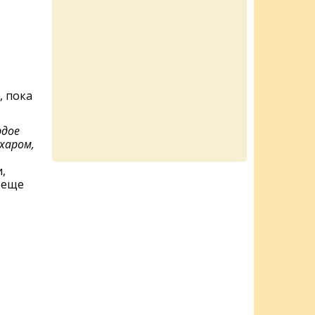
, пока
рдое
харом,
,
 еще