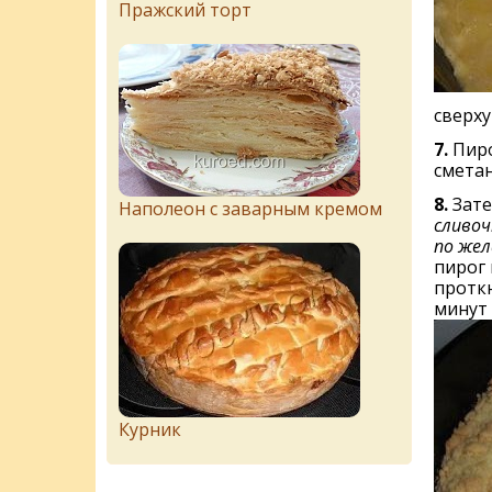
Пражский торт
сверху
7.
Пиро
сметан
8.
Зате
Наполеон с заварным кремом
сливоч
по жел
пирог 
проткн
минут 
Курник