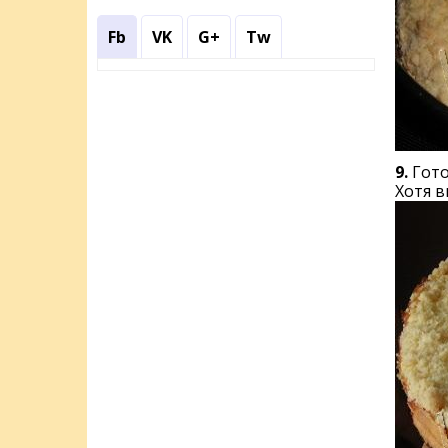
Fb
VK
G+
Tw
9.
Гото
Хотя в