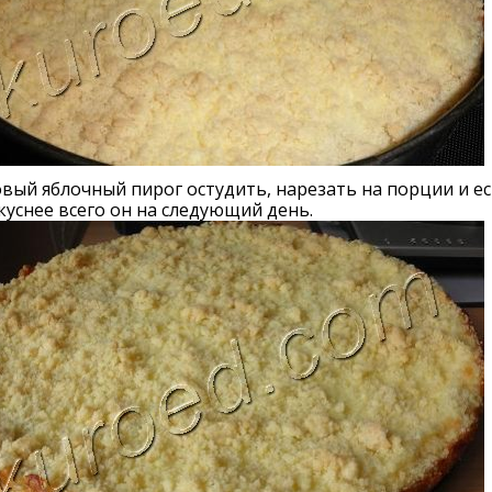
вый яблочный пирог остудить, нарезать на порции и ес
куснее всего он на следующий день.