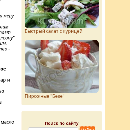
я
в меру
твам
Быстрый салат с курицей
упает
олеону"
им.
во -
ное
ар и
на
Пирожныe "Бeзe"
е
 масло
Поиск по сайту