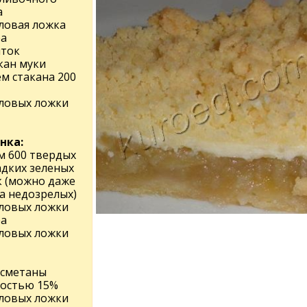
а
оловая ложка
ра
лток
кан муки
м стакана 200
оловых ложки
нка:
м 600 твердых
адких зеленых
к (можно даже
ка недозрелых)
оловых ложки
ра
оловых ложки
 сметаны
остью 15%
оловых ложки