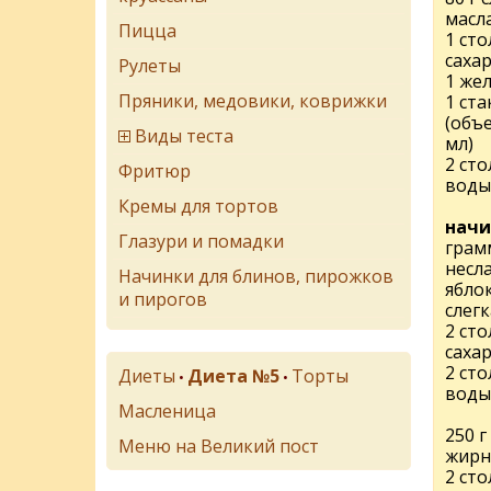
масл
Пицца
1 ст
саха
Рулеты
1 же
Пряники, медовики, коврижки
1 ста
(объе
Виды теста
мл)
2 ст
Фритюр
воды
Кремы для тортов
начи
Глазури и помадки
грам
несл
Начинки для блинов, пирожков
ябло
и пирогов
слег
2 ст
саха
2 ст
Диеты
Диета №5
Торты
•
•
воды
Масленица
250 г
Меню на Великий пост
жирн
2 ст