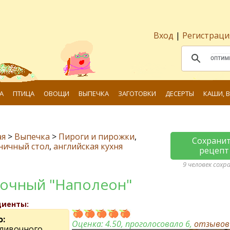
Вход
|
Регистраци
А
ПТИЦА
ОВОЩИ
ВЫПЕЧКА
ЗАГОТОВКИ
ДЕСЕРТЫ
КАШИ, 
ая
>
Выпечка
>
Пироги и пирожки
,
Сохрани
ничный стол
,
английская кухня
рецепт
9 человек сохр
очный "Наполеон"
диенты:
о:
Оценка:
4.50
, проголосовало 6,
отзыво
сливочного