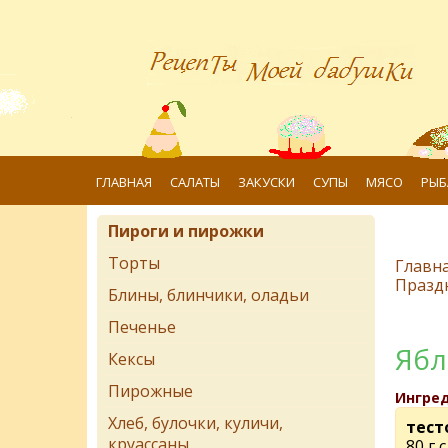
ГЛАВНАЯ
САЛАТЫ
ЗАКУСКИ
СУПЫ
МЯСО
РЫБ
Пироги и пирожки
Торты
Главн
Празд
Блины, блинчики, оладьи
Печенье
Ябл
Кексы
Пирожные
Ингре
Хлеб, булочки, куличи,
тест
круассаны
80 г 