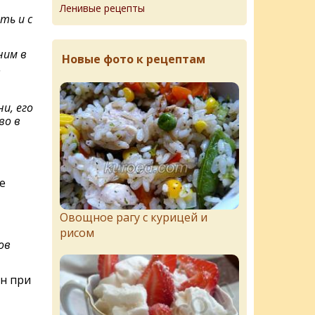
Ленивые рецепты
ь и с
ним в
Новые фото к рецептам
.
и, его
во в
е
Овощное рагу с курицей и
рисом
ов
ин при