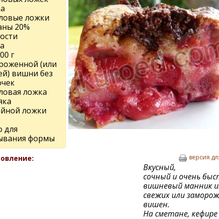
ра
оловые ложки
аны 20%
ости
а
00 г
роженной (или
ей) вишни без
очек
оловая ложка
яка
чайной ложки
о для
ывания формы
версия дл
овление:
Вкусный,
сочный и очень бы
вишневый манник и
свежих или заморо
вишен.
На сметане, кефире