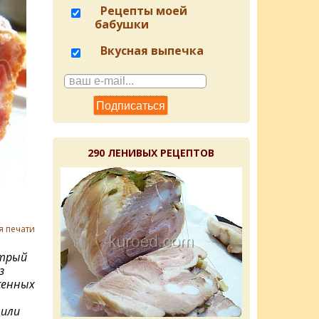
Рецепты моей
бабушки
Вкусная выпечка
290 ЛЕНИВЫХ РЕЦЕПТОВ
я печати
стрый
з
женных
 или