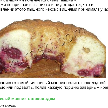
к с вишнями получается очень пышным.
ами не признаетесь, никто и не догадается, что в
влении этого пышного кекса с вишнями принимала уча
ланию готовый вишневый манник полить шоколадной
рью или подавать, полив каждую порцию заварным кре
евый манник с шоколадом
ан манки