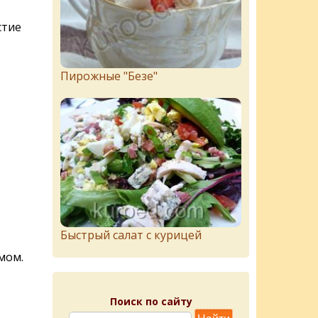
стие
Пирожныe "Бeзe"
Быстрый салат с курицей
мом.
Поиск по сайту