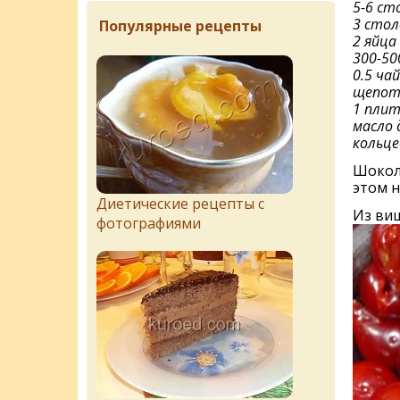
5-6 ст
3 сто
Популярные рецепты
2 яйца
300-50
0.5 ча
щепот
1 плит
масло 
кольце
Шокола
этом н
Диетические рецепты с
Из виш
фотографиями