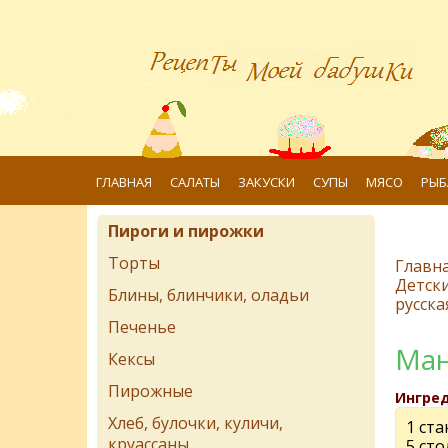
ГЛАВНАЯ
САЛАТЫ
ЗАКУСКИ
СУПЫ
МЯСО
РЫБ
Пироги и пирожки
Торты
Главн
Детск
Блины, блинчики, оладьи
русска
Печенье
Ман
Кексы
Пирожные
Ингре
Хлеб, булочки, куличи,
1 ст
круассаны
5 ст