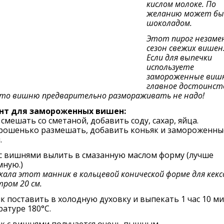
кислом молоке. По
желанию может быт
шоколадом.
Этот пирог незаме
сезон свежих вишен
Если для выпечки
используете
замороженные вишн
главное достоинст
то вишню предварительно размораживать не надо!
нт для замороженных вишен:
смешать со сметаной, добавить соду, сахар, яйца.
орошенько размешать, добавить коньяк и замороженны
.
с вишнями вылить в смазанную маслом форму (лучше
мную.)
кала этот манник в кольцевой конической форме для кекс
ром 20 см.
 поставить в холодную духовку и выпекать 1 час 10 м
атуре 180°С.