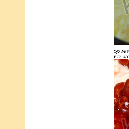
сухие 
все ра