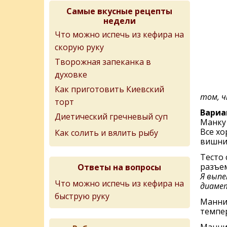
Самые вкусные рецепты
недели
Что можно испечь из кефира на
скорую руку
Творожная запеканка в
духовке
Как приготовить Киевский
том, ч
торт
Вариа
Диетический гречневый суп
Манку 
Все х
Как солить и вялить рыбу
вишни
Тесто 
разъе
Ответы на вопросы
Я выпе
Что можно испечь из кефира на
диамет
быструю руку
Манник
темпер