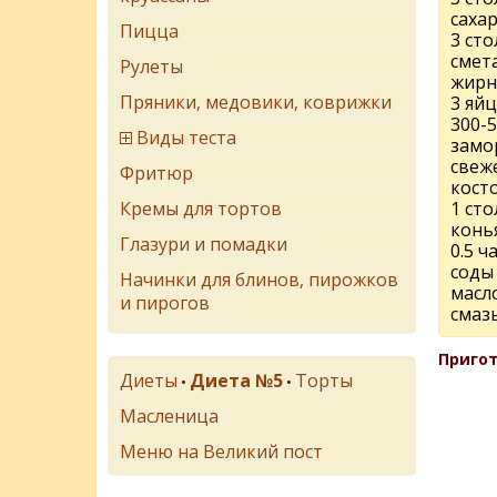
саха
Пицца
3 ст
смет
Рулеты
жирн
Пряники, медовики, коврижки
3 яйц
300-5
Виды теста
замо
свеж
Фритюр
кост
Кремы для тортов
1 ст
конь
Глазури и помадки
0.5 
соды
Начинки для блинов, пирожков
масл
и пирогов
смаз
Пригот
Диеты
Диета №5
Торты
•
•
Масленица
Меню на Великий пост