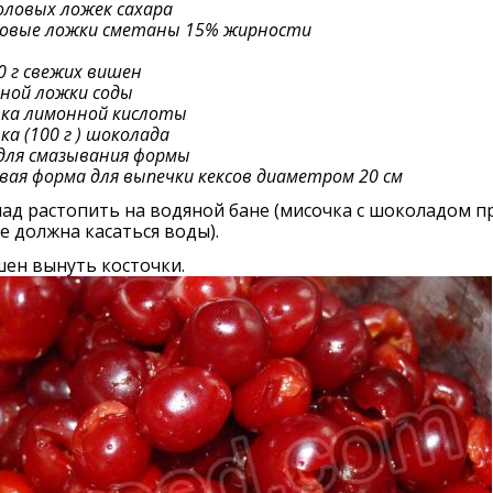
оловых ложек сахара
ловые ложки сметаны 15% жирности
0 г свежих вишен
йной ложки соды
ка лимонной кислоты
ка (100 г ) шоколада
для смазывания формы
вая форма для выпечки кексов диаметром 20 см
д растопить на водяной бане (мисочка с шоколадом п
е должна касаться воды).
ен вынуть косточки.