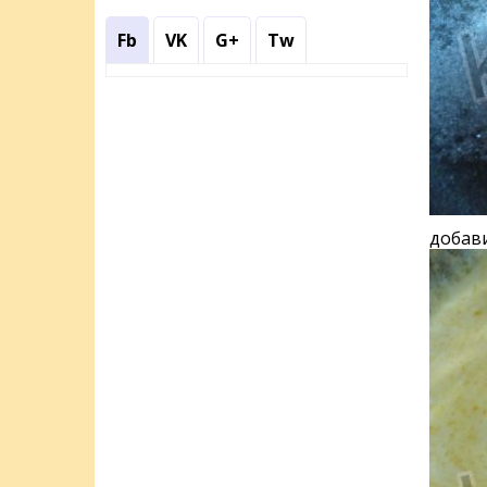
Fb
VK
G+
Tw
добави