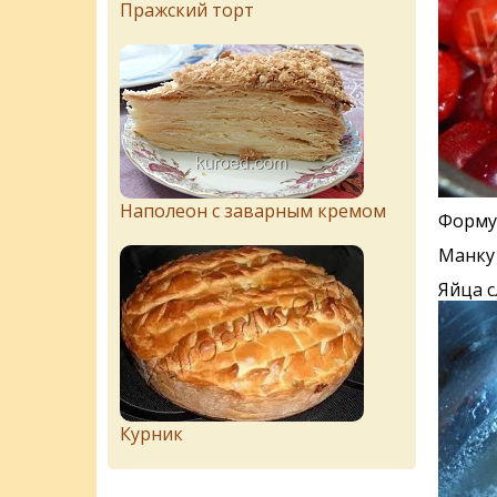
Пражский торт
Наполеон с заварным кремом
Форму 
Манку 
Яйца с
Курник