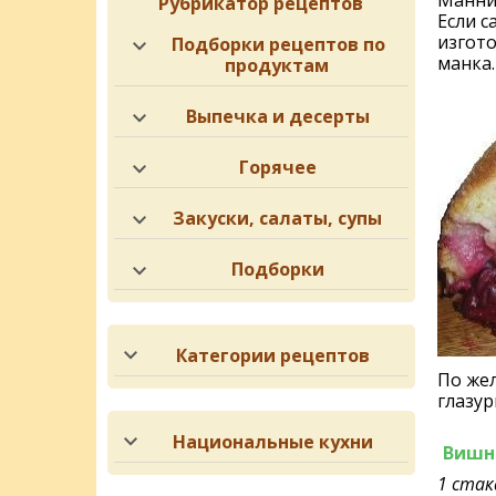
Манни
Рубрикатор рецептов
Если с
изгото
Подборки рецептов по
манка.
продуктам
Выпечка и десерты
Горячее
Закуски, салаты, супы
Подборки
Категории рецептов
По же
глазу
Национальные кухни
Вишн
1 стак