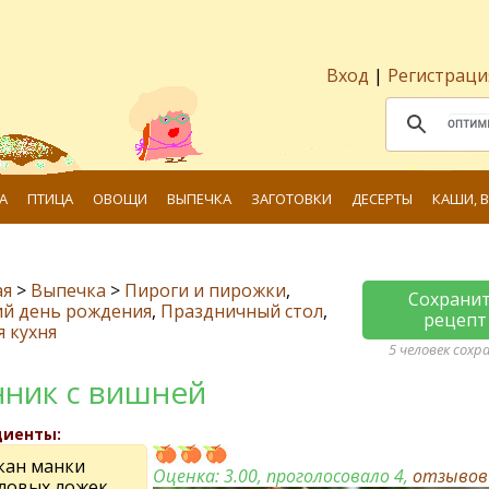
Вход
|
Регистраци
А
ПТИЦА
ОВОЩИ
ВЫПЕЧКА
ЗАГОТОВКИ
ДЕСЕРТЫ
КАШИ, 
ая
>
Выпечка
>
Пироги и пирожки
,
Сохрани
ий день рождения
,
Праздничный стол
,
рецепт
я кухня
5 человек сохр
ник с вишней
диенты:
акан манки
Оценка:
3.00
, проголосовало 4,
отзыво
оловых ложек