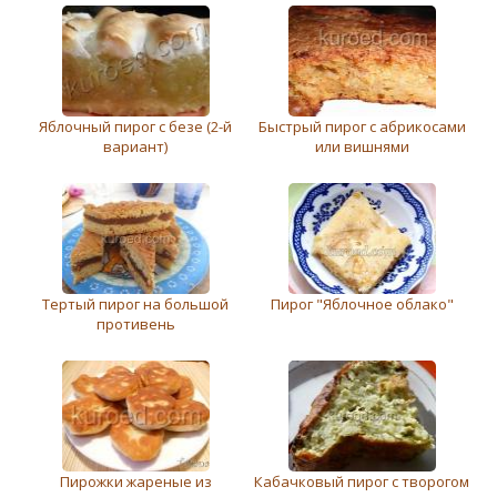
Яблочный пирог c безе (2-й
Быстрый пирог с абрикосами
вариант)
или вишнями
Тертый пирог на большой
Пирог "Яблочное облако"
противень
Пирожки жареные из
Кабачковый пирог с творогом