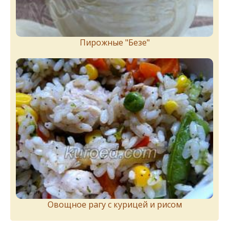
Пирожныe "Бeзe"
Овощное рагу с курицей и рисом