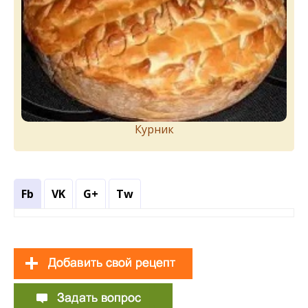
Курник
Fb
VK
G+
Tw