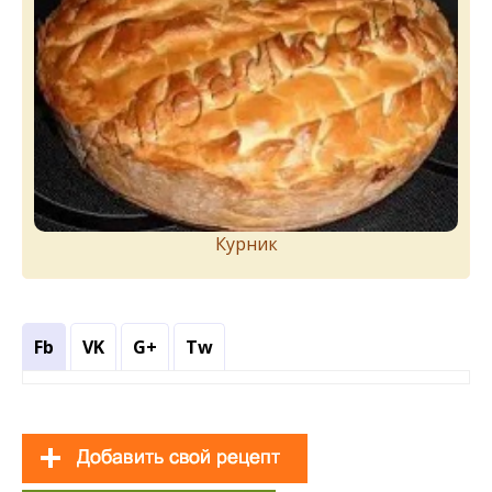
Курник
Fb
VK
G+
Tw