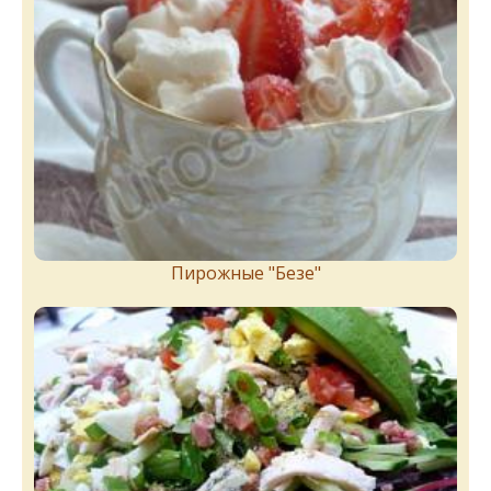
Пирожныe "Бeзe"