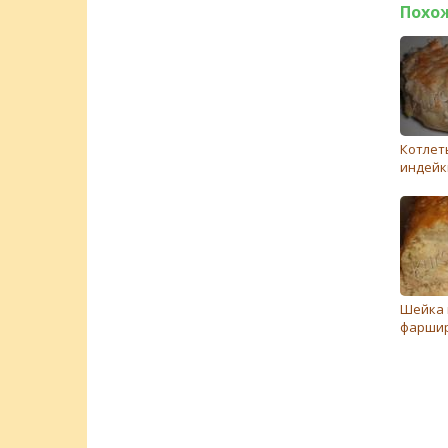
Похо
Котлет
индейк
Шейка 
фарши