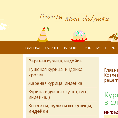
ГЛАВНАЯ
САЛАТЫ
ЗАКУСКИ
СУПЫ
МЯСО
РЫБ
Вареная курица, индейка
Тушеная курица, индейка,
Главн
кролик
Котлет
рецеп
Жареная курица, индейка
Курица в духовке (утка, гусь,
Кур
индейка...)
в с
Котлеты, рулеты из курицы,
индейки
Ингре