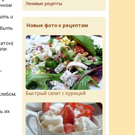
Ленивые рецепты
очном
ить и
Новые фото к рецептам
 быть
батон)
или
,
Быстрый салат с курицей
хлебом.
ь их