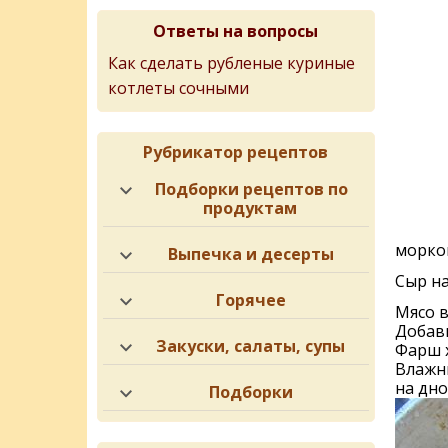
Ответы на вопросы
Как сделать рубленые куриные
котлеты сочными
Рубрикатор рецептов
Подборки рецептов по
продуктам
морко
Выпечка и десерты
Сыр на
Горячее
Мясо в
Добави
Закуски, салаты, супы
Фарш 
Влажн
на дно
Подборки