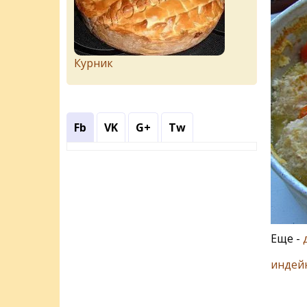
Курник
Fb
VK
G+
Tw
Еще -
индей