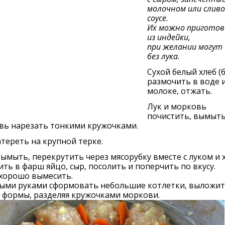
молочном или слив
соусе.
Их можно приготов
из индейки,
при желании могут
без лука.
Сухой белый хлеб (
размочить в воде 
молоке, отжать.
Лук и морковь
почистить, вымыть
вь нарезать тонкими кружочками.
тереть на крупной терке.
ымыть, перекрутить через мясорубку вместе с луком и 
ть в фарш яйцо, сыр, посолить и поперчить по вкусу.
хорошо вымесить.
ыми руками сформовать небольшие котлетки, выложит
 формы, разделяя кружочками моркови.