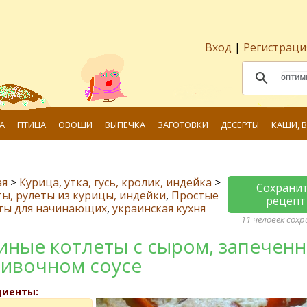
Вход
|
Регистраци
А
ПТИЦА
ОВОЩИ
ВЫПЕЧКА
ЗАГОТОВКИ
ДЕСЕРТЫ
КАШИ, 
ая
>
Курица, утка, гусь, кролик, индейка
>
Сохрани
ы, рулеты из курицы, индейки
,
Простые
рецепт
ты для начинающих
,
украинская кухня
11 человек сох
иные котлеты с сыром, запечен
ливочном соусе
диенты: