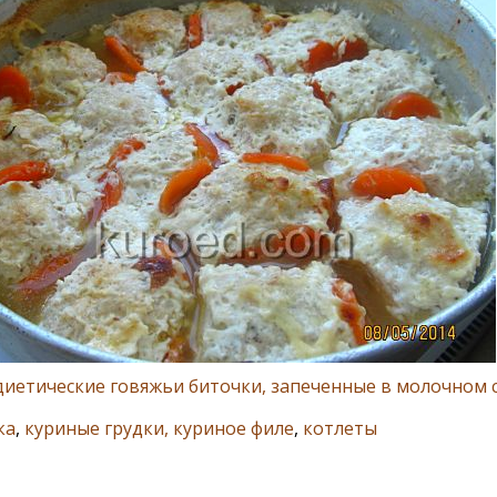
диетические говяжьи биточки, запеченные в молочном 
ка
,
куриные грудки, куриное филе
,
котлеты