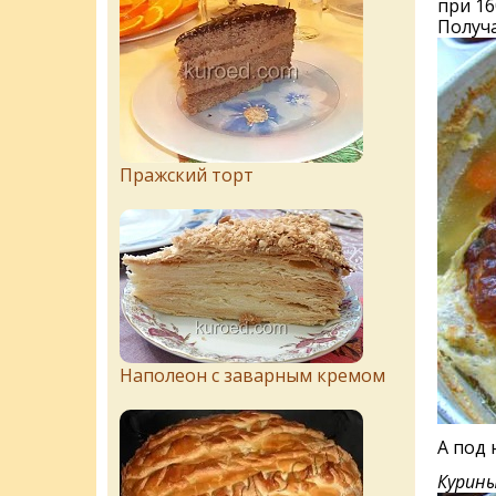
при 16
Получа
Пражский торт
Наполеон с заварным кремом
А под 
Курины