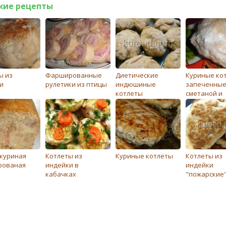
жие рецепты
ы из
Фаршированные
Диетические
Куриные ко
и
рулетики из птицы
индюшиные
запеченные
котлеты
сметаной и
картофелем
куриная
Котлеты из
Куриные котлеты
Котлеты из
рованая
индейки в
индейки
кабачках
"пожарские