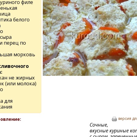
куриного филе
ленькая
вица
мтика белого
а
цо
 сыра
и перец по
льшая морковь
сливочного
:
акан не жирных
к (или молока)
цо
а для
кания
версия дл
овление:
Сочные,
вкусные куриные к
с сыром, запеченные