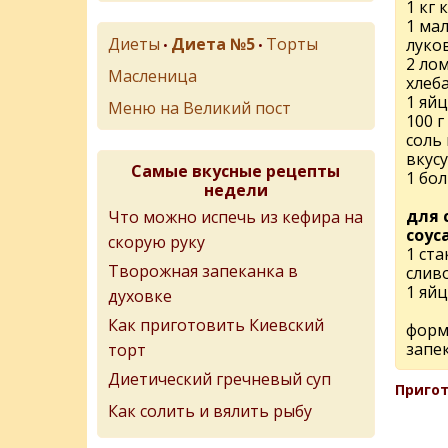
1 кг 
1 ма
Диеты
Диета №5
Торты
луко
•
•
2 ло
Масленица
хлеб
1 яй
Меню на Великий пост
100 г
соль 
вкусу
Самые вкусные рецепты
1 бо
недели
для 
Что можно испечь из кефира на
соуса
скорую руку
1 ст
Творожная запеканка в
сливо
1 яй
духовке
Как приготовить Киевский
форм
запе
торт
Диетический гречневый суп
Пригот
Как солить и вялить рыбу