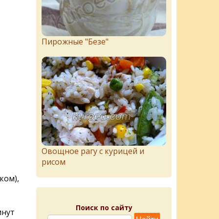
Пирожныe "Бeзe"
Овощное рагу с курицей и
рисом
ком),
Поиск по сайту
инут