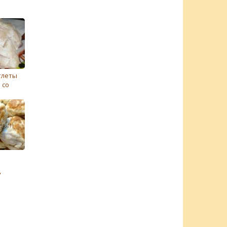
тлеты
 со
"