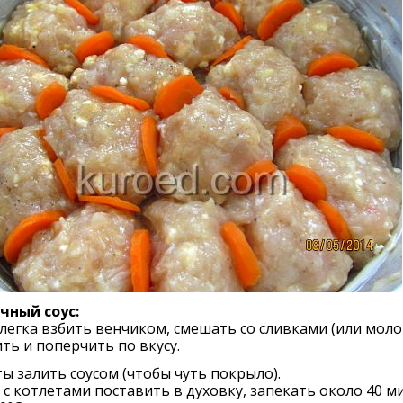
чный соус:
легка взбить венчиком, смешать со сливками (или моло
ть и поперчить по вкусу.
ы залить соусом (чтобы чуть покрыло).
с котлетами поставить в духовку, запекать около 40 м