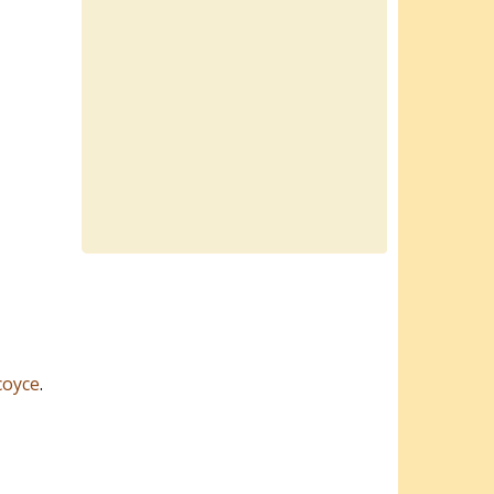
соусе
.