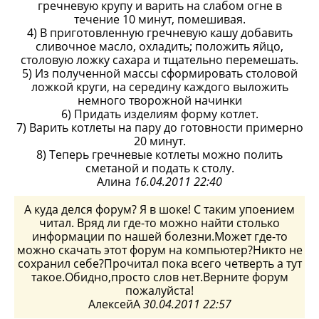
гречневую крупу и варить на слабом огне в
течение 10 минут, помешивая.
4) В приготовленную гречневую кашу добавить
сливочное масло, охладить; положить яйцо,
столовую ложку сахара и тщательно перемешать.
5) Из полученной массы сформировать столовой
ложкой круги, на середину каждого выложить
немного творожной начинки
6) Придать изделиям форму котлет.
7) Варить котлеты на пару до готовности примерно
20 минут.
8) Теперь гречневые котлеты можно полить
сметаной и подать к столу.
Алина
16.04.2011 22:40
А куда делся форум? Я в шоке! С таким упоением
читал. Вряд ли где-то можно найти столько
информации по нашей болезни.Может где-то
можно скачать этот форум на компьютер?Никто не
сохранил себе?Прочитал пока всего четверть а тут
такое.Обидно,просто слов нет.Верните форум
пожалуйста!
АлексейА
30.04.2011 22:57