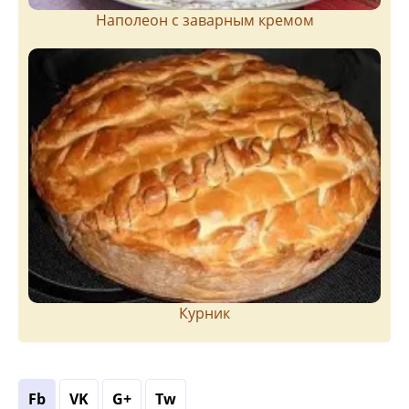
Наполеон с заварным кремом
Курник
Fb
VK
G+
Tw