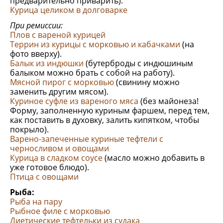
предварительно приварить).
Курица целиком в долговарке
При ремиссии:
Плов с вареной курицей
Террин из курицы с морковью и кабачками
(на
фото вверху).
Балык из индюшки
(бутерброды с индюшиным
балыком можно брать с собой на работу).
Мясной пирог с морковью
(свинину можно
заменить другим мясом).
Куриное суфле из вареного мяса
(без майонеза!
Форму, заполненную куриным фаршем, перед тем,
как поставить в духовку, залить кипятком, чтобы
покрыло).
Варено-запеченные куриные тефтели с
черносливом и овощами
Курица в сладком соусе
(масло можно добавить в
уже готовое блюдо).
Птица с овощами
Рыба:
Рыба на пару
Рыбное филе с морковью
Диетические тефтельки из судака