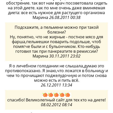
обострение. так вот нам врач посоветовала сидеть
на этой диете. как по мне очень даже вминяемая
диета: все есть нужное для растущего организма
Марина
26.08.2011 00:38
Подскажите, а пельмени можно при такой
болезни?
Ну, понятно, что не жирные - постное мясо для
фарша,пельмешки поварить подольше, чтоб
помягче были и с бульончиком. Кто-нибудь
готовил так при панкреатите в ремиссии?
Марина
30.11.2011 23:02
Я о личебном голодании не слышала,думаю это
противопоказано. Я знаю,что ложатся в больницу и
чем то прочищают поджелудочную и потом снова
можно есть и пить всё.
26.12.2011 13:34
спасибо! Великолепный сайт для тех кто на диете!
08.02.2012 08:14