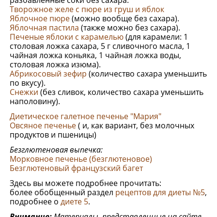
разбавленные соки без сахара.
Творожное желе с пюре из груш и яблок
Яблочное пюре
(можно вообще без сахара).
Яблочная пастила
(также можно без сахара).
Печеные яблоки с карамелью
(для карамели: 1
столовая ложка сахара, 5 г сливочного масла, 1
чайная ложка коньяка, 1 чайная ложка воды,
столовая ложка изюма).
Абрикосовый зефир
(количество сахара уменьшить
по вкусу).
Снежки
(без сливок, количество сахара уменьшить
наполовину).
Диетическое галетное печенье "Мария"
Овсяное печенье
( и, как вариант, без молочных
продуктов и пшеницы)
Безглютеновая выпечка:
Морковное печенье (безглютеновое)
Безглютеновый французский багет
Здесь вы можете подробнее прочитать:
более обобщенный раздел
рецептов для диеты №5
,
подробнее о
диете 5
.
Внимание:
Материалы, представленные на сайте,