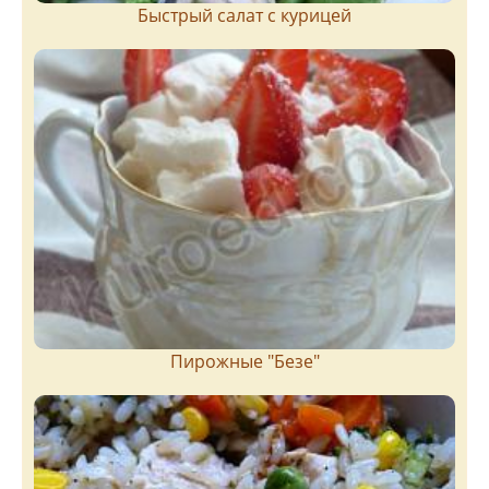
Быстрый салат с курицей
Пирожныe "Бeзe"