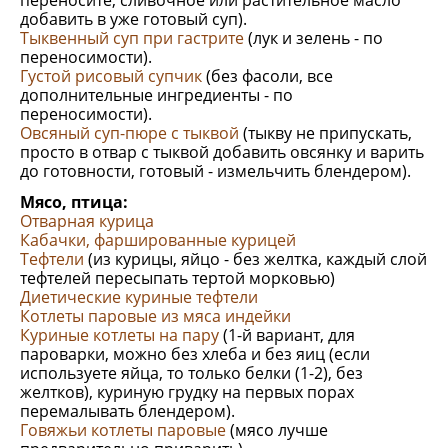
переносите, сливочное или растительное масло
добавить в уже готовый суп).
Тыквенный суп при гастрите
(лук и зелень - по
переносимости).
Густой рисовый супчик
(без фасоли, все
дополнительные ингредиенты - по
переносимости).
Овсяный суп-пюре с тыквой
(тыкву не припускать,
просто в отвар с тыквой добавить овсянку и варить
до готовности, готовый - измельчить блендером).
Мясо, птица:
Отварная курица
Кабачки, фаршированные курицей
Тефтели
(из курицы, яйцо - без желтка, каждый слой
тефтелей пересыпать тертой морковью)
Диетические куриные тефтели
Котлеты паровые из мяса индейки
Куриные котлеты на пару
(1-й вариант, для
пароварки, можно без хлеба и без яиц (если
используете яйца, то только белки (1-2), без
желтков), куриную грудку на первых порах
перемалывать блендером).
Говяжьи котлеты паровые
(мясо лучше