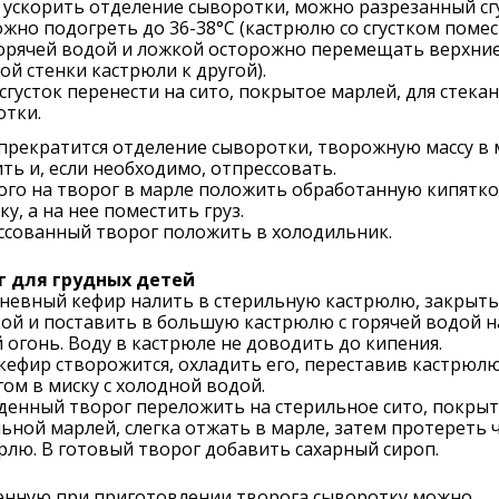
ускорить отделение сыворотки, можно разрезанный сг
жно подогреть до 36-38°С (кастрюлю со сгустком помес
горячей водой и ложкой осторожно перемещать верхние
ой стенки кастрюли к другой).
сгусток перенести на сито, покрытое марлей, для стека
отки.
прекратится отделение сыворотки, творожную массу в 
ть и, если необходимо, отпрессовать.
ого на творог в марле положить обработанную кипятк
у, а на нее поместить груз.
ссованный творог положить в холодильник.
г для грудных детей
невный кефир налить в стерильную кастрюлю, закрыть
й и поставить в большую кастрюлю с горячей водой н
 огонь. Воду в кастрюле не доводить до кипения.
кефир створожится, охладить его, переставив кастрюлю
ом в миску с холодной водой.
денный творог переложить на стерильное сито, покры
ьной марлей, слегка отжать в марле, затем протереть 
рлю. В готовый творог добавить сахарный сироп.
енную при приготовлении творога сыворотку можно