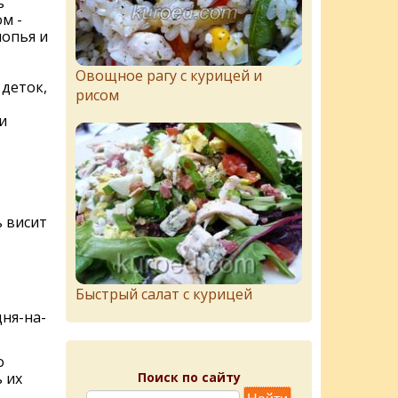
ь
м -
лопья и
Овощное рагу с курицей и
 деток,
рисом
и
ь висит
Быстрый салат с курицей
ня-на-
о
Поиск по сайту
 их