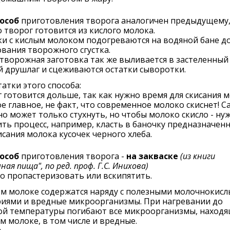
пособ
приготовления творога аналогичен предыдущему
 творог готовится из кислого молока.
и с кислым молоком подогреваются на водяной бане д
вания творожного сгустка.
творожная заготовка так же выливается в застеленный
 друшлаг и сцеживаются остатки сыворотки.
атки этого способа:
 готовится дольше, так как нужно время для скисания 
ое главное, не факт, что современное молоко скиснет! С
но может только стухнуть, но чтобы молоко скисло - ну
ть процесс, например, класть в баночку предназначен
исания молока кусочек черного хлеба.
пособ
приготовления творога -
на закваске
(из книги
ная пища", по ред. проф. Г.С. Инихова)
о пропастеризовать или вскипятить.
ом молоке содержатся наряду с полезными молочнокис
риями и вредные микроорганизмы. При нагревании до
ой температуры погибают все микроорганизмы, находя
м молоке, в том числе и вредные.