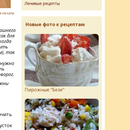
Ленивые рецепты
я печати
Новые фото к рецептам
ашнего
ак для
когда
ить
), так
 нужно
ть
ворог.
лжны
Пирожныe "Бeзe"
ючить
усток