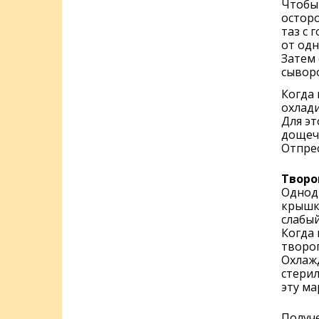
Чтобы 
осторо
таз с 
от одн
Затем 
сывор
Когда 
охлади
Для эт
дощечк
Отпре
Творо
Однод
крышко
слабый
Когда 
творог
Охлаж
стерил
эту ма
Получ