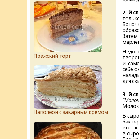
2 -й с
только
Баночк
образо
Затем 
марлей
Недост
Пражский торт
творог
и, сам
себе о
налади
для ск
3 -й с
"Молоч
Молок
Наполеон с заварным кремом
В сыр
бакте
высок
в сыро