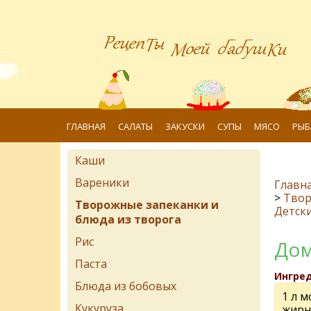
ГЛАВНАЯ
САЛАТЫ
ЗАКУСКИ
СУПЫ
МЯСО
РЫБ
Каши
Вареники
Главн
>
Твор
Творожные запеканки и
Детск
блюда из творога
Рис
Дом
Паста
Ингре
Блюда из бобовых
1 л м
Кукуруза
жирн