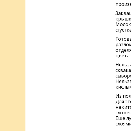
произ
Заква
крышко
Молоко
сгустка
Готовы
разлом
отдел
цвета.
Нельзя
скваше
сыворо
Нельзя
кислым
Из пол
Для эт
на сит
сложе
Еще л
слоями