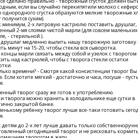
все сделано правильно - творожный сгусток должен быт
дным, если вы случайно перекипятили молоко с кефиро
 однородного сгустка образуются мелкие творожные х
 получится сухим).
к минимум, 2-х литровую кастрюлю поставить друшлаг,
енный 2-мя слоями чистой марли (для совсем маленьких
ле, - стерильной ).
т друшлаг медленно вылить нашу творожную заготовку 
ть минут на 15-20, чтобы стекла вся сыворотка.
 концы марли связать между собой и узелок с творогом
ить над кастрюлей, чтобы с творога стекли остатки
отки.
лько времени? - Смотря какой консистенции творог Вы
. Если хотите мягкий - достаточно и часа, посуше - пуст
е.
нный творог сразу же готов к употреблению.
и творога можно хранить в холодильнике еще сутки в
ично закрытой банке.
енькому ребенку творог лучше все-таки готовить сегод
я.
 детям до 2-х лет лучше давать только собственноручн
овленный сегодняшний творог и не рисковать кормить
домашним творогом в жару.