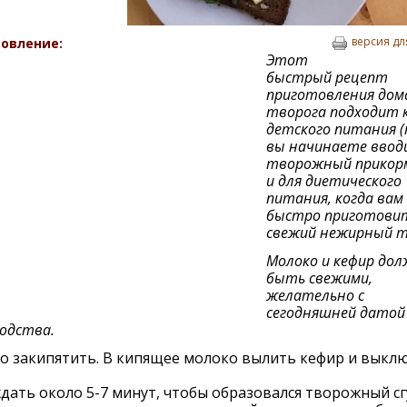
версия дл
овление:
Этот
быстрый рецепт
приготовления дом
творога подходит к
детского питания (
вы начинаете ввод
творожный прикорм
и для диетического
питания, когда вам
быстро приготови
свежий нежирный т
Молоко и кефир до
быть свежими,
желательно с
сегодняшней датой
одства.
о закипятить. В кипящее молоко вылить кефир и выкл
ать около 5-7 минут, чтобы образовался творожный сг