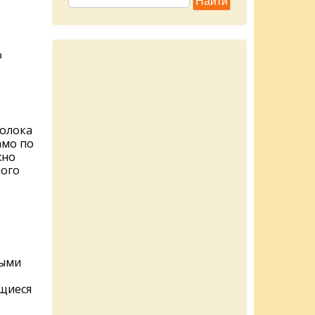
,
о
молока
амо по
жно
ного
лыми
щиеся