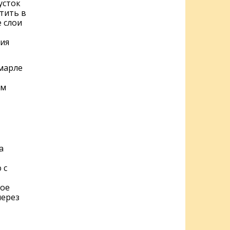
усток
тить в
 слои
ния
марле
ом
а
 с
тое
через