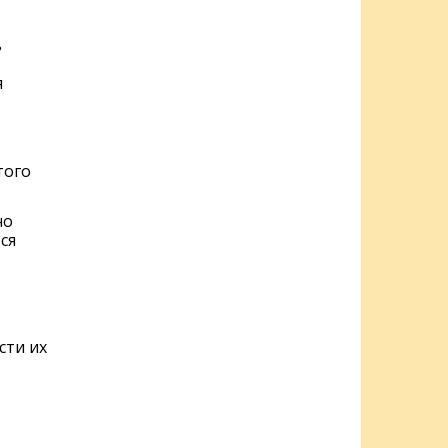
ь
я
того
но
ся
сти их