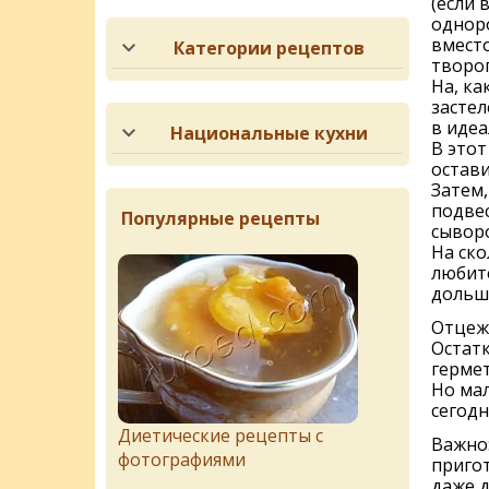
(если 
одноро
вместо
Категории рецептов
творог
На, ка
застел
в идеа
Национальные кухни
В это
остави
Затем,
подвес
Популярные рецепты
сывор
На ско
любите
дольш
Отцеже
Остатк
гермет
Но мал
сегодн
Диетические рецепты с
Важно:
фотографиями
пригот
даже 