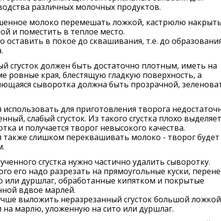
водства различных молочных продуктов.
шенное молоко перемешать ложкой, кастрюлю накрыт
й и поместить в теплое место.
 оставить в покое до сквашивания, т.е. до образовани
.
й сгусток должен быть достаточно плотным, иметь на
е ровные края, блестящую гладкую поверхность, а
яющаяся сыворотка должна быть прозрачной, зеленова
 использовать для приготовления творога недостаточ
нный, слабый сгусток. Из такого сгустка плохо выделяет
тка и получается творог невысокого качества.
 также слишком переквашивать молоко - творог будет
.
ученного сгустка нужно частично удалить сыворотку.
ого его надо разрезать на прямоугольные куски, перене
о или дуршлаг, обработанные кипятком и покрытые
нной вдвое марлей.
учше выложить неразрезанный сгусток большой ложкой
 на марлю, уложенную на сито или дуршлаг.