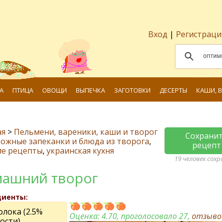
Вход
|
Регистраци
А
ПТИЦА
ОВОЩИ
ВЫПЕЧКА
ЗАГОТОВКИ
ДЕСЕРТЫ
КАШИ, 
ая
>
Пельмени, вареники, каши и творог
Сохрани
ожные запеканки и блюда из творога
,
рецепт
ие рецепты
,
украинская кухня
19 человек сох
ашний творог
диенты:
олока (2.5%
Оценка:
4.70
, проголосовало 27,
отзыв
ости)