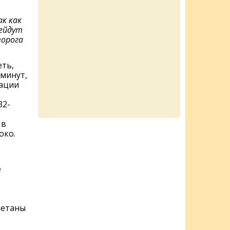
ак как
рейдут
ворога
еть,
 минут,
зации
32-
 в
око.
е
метаны