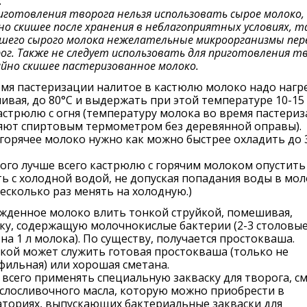
:
иготовления творога нельзя использовать сырое молоко,
но скишее после хранения в неблагоприятных условиях, т
сшего сырого молока нежелательные микроорганизмы пе
ог. Также не следует использовать для приготовления т
айно скишее пастеризованное молоко.
мя пастеризации налитое в кастюлю молоко надо нагр
вая, до 80°С и выдержать при этой температуре 10-15
астрюлю с огня (температуру молока во время пастери
яют спиртовым термометром без деревянной оправы).
горячее молоко нужно как можно быстрее охладить до 
того лучше всего кастрюлю с горячим молоком опустить
ь с холодной водой, не допуская попадания воды в мол
есколько раз менять на холодную.)
жденное молоко влить тонкой струйкой, помешивая,
ку, содержащую молочнокислые бактерии (2-3 столовы
на 1 л молока). По существу, получается простокваша.
кой может служить готовая простокваша (только не
ильная) или хорошая сметана.
всего применять специальную закваску для творога, с
слосливочного масла, которую можно приобрести в
аториях, выпускающих бактериальные закваски для