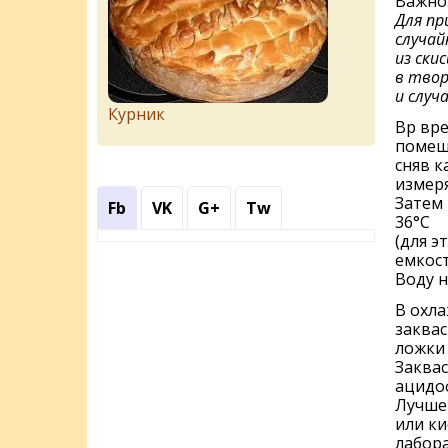
Важно
Для пр
случай
из ски
в твор
и случ
Курник
Вр вре
помеши
сняв к
измер
Затем 
Fb
VK
G+
Tw
36°С
(для э
емкост
Воду н
В охла
заквас
ложки 
Заквас
ацидоф
Лучше 
или ки
лабор