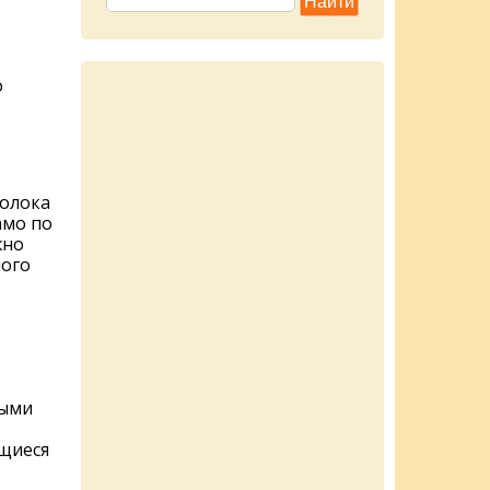
,
о
молока
амо по
жно
ного
лыми
щиеся