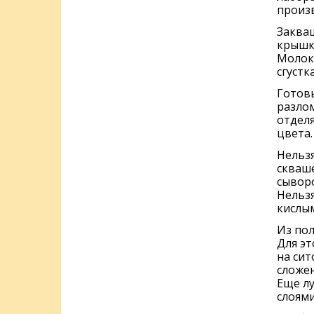
произ
Заква
крышко
Молоко
сгустка
Готовы
разлом
отдел
цвета.
Нельзя
скваше
сыворо
Нельзя
кислым
Из пол
Для эт
на сит
сложе
Еще л
слоями