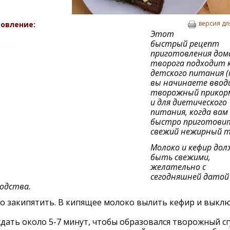
версия дл
овление:
Этот
быстрый рецепт
приготовления дом
творога подходит к
детского питания (
вы начинаете ввод
творожный прикорм
и для диетического
питания, когда вам
быстро приготови
свежий нежирный т
Молоко и кефир до
быть свежими,
желательно с
сегодняшней датой
одства.
о закипятить. В кипящее молоко вылить кефир и выкл
ать около 5-7 минут, чтобы образовался творожный сг