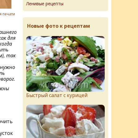
Ленивые рецепты
я печати
Новые фото к рецептам
ашнего
ак для
когда
ить
), так
 нужно
ть
ворог.
лжны
Быстрый салат с курицей
ючить
усток