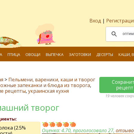
Вход
|
Регистраци
А
ПТИЦА
ОВОЩИ
ВЫПЕЧКА
ЗАГОТОВКИ
ДЕСЕРТЫ
КАШИ, 
ая
>
Пельмени, вареники, каши и творог
Сохрани
ожные запеканки и блюда из творога
,
рецепт
ие рецепты
,
украинская кухня
19 человек сох
ашний творог
диенты:
олока (2.5%
Оценка:
4.70
, проголосовало 27,
отзыв
ости)