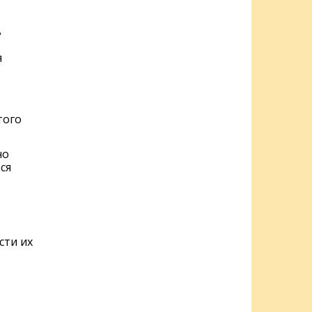
ь
я
того
но
ся
сти их