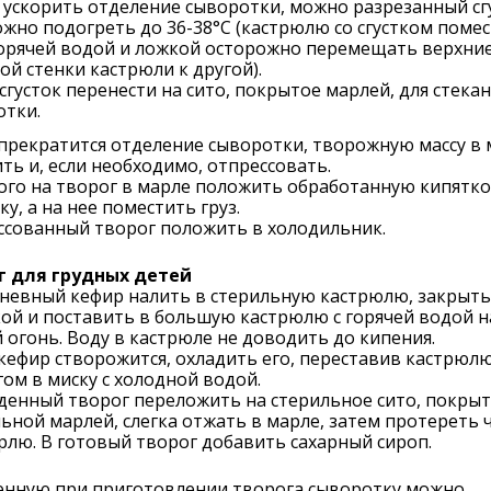
ускорить отделение сыворотки, можно разрезанный сг
жно подогреть до 36-38°С (кастрюлю со сгустком помес
горячей водой и ложкой осторожно перемещать верхние
ой стенки кастрюли к другой).
сгусток перенести на сито, покрытое марлей, для стека
отки.
прекратится отделение сыворотки, творожную массу в 
ть и, если необходимо, отпрессовать.
ого на творог в марле положить обработанную кипятк
у, а на нее поместить груз.
ссованный творог положить в холодильник.
г для грудных детей
невный кефир налить в стерильную кастрюлю, закрыть
й и поставить в большую кастрюлю с горячей водой н
 огонь. Воду в кастрюле не доводить до кипения.
кефир створожится, охладить его, переставив кастрюлю
ом в миску с холодной водой.
денный творог переложить на стерильное сито, покры
ьной марлей, слегка отжать в марле, затем протереть 
рлю. В готовый творог добавить сахарный сироп.
енную при приготовлении творога сыворотку можно