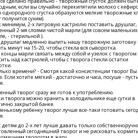
все сделано правильно - творожный сгусток должен быт
дным, если вы случайно перекипятили молоко с кефиро
 однородного сгустка образуются мелкие творожные х
 получится сухим).
к минимум, 2-х литровую кастрюлю поставить друшлаг,
енный 2-мя слоями чистой марли (для совсем маленьких
ле, - стерильной ).
т друшлаг медленно вылить нашу творожную заготовку 
ть минут на 15-20, чтобы стекла вся сыворотка.
 концы марли связать между собой и узелок с творогом
ить над кастрюлей, чтобы с творога стекли остатки
отки.
лько времени? - Смотря какой консистенции творог Вы
. Если хотите мягкий - достаточно и часа, посуше - пуст
е.
нный творог сразу же готов к употреблению.
и творога можно хранить в холодильнике еще сутки в
ично закрытой банке.
енькому ребенку творог лучше все-таки готовить сегод
я.
 детям до 2-х лет лучше давать только собственноручн
овленный сегодняшний творог и не рисковать кормить
домашним творогом в жару.