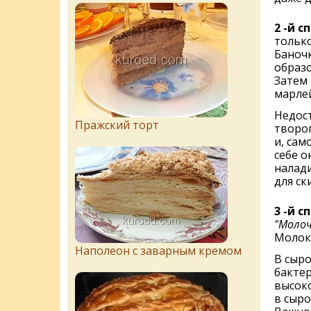
2 -й с
только
Баночк
образо
Затем 
марлей
Недост
Пражский торт
творог
и, сам
себе о
налади
для ск
3 -й с
"Молоч
Молок
Наполеон с заварным кремом
В сыр
бакте
высок
в сыро