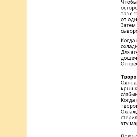
Чтобы 
осторо
таз с 
от одн
Затем 
сывор
Когда 
охлади
Для эт
дощечк
Отпре
Творо
Однод
крышко
слабый
Когда 
творог
Охлаж
стерил
эту ма
Получ