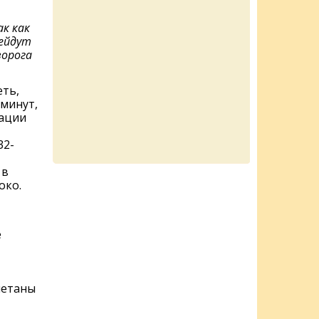
ак как
рейдут
ворога
еть,
 минут,
зации
32-
 в
око.
е
метаны