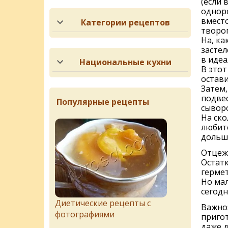
(если 
одноро
вместо
Категории рецептов
творог
На, ка
застел
в идеа
Национальные кухни
В это
остави
Затем,
подвес
Популярные рецепты
сывор
На ско
любите
дольш
Отцеже
Остатк
гермет
Но мал
сегодн
Диетические рецепты с
Важно:
фотографиями
пригот
даже 