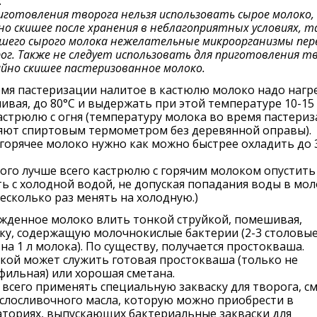
:
иготовления творога нельзя использовать сырое молоко,
но скишее после хранения в неблагоприятных условиях, т
сшего сырого молока нежелательные микроорганизмы пе
ог. Также не следует использовать для приготовления т
айно скишее пастеризованное молоко.
мя пастеризации налитое в кастюлю молоко надо нагр
вая, до 80°С и выдержать при этой температуре 10-15
астрюлю с огня (температуру молока во время пастери
яют спиртовым термометром без деревянной оправы).
горячее молоко нужно как можно быстрее охладить до 
того лучше всего кастрюлю с горячим молоком опустить
ь с холодной водой, не допуская попадания воды в мол
есколько раз менять на холодную.)
жденное молоко влить тонкой струйкой, помешивая,
ку, содержащую молочнокислые бактерии (2-3 столовы
на 1 л молока). По существу, получается простокваша.
кой может служить готовая простокваша (только не
ильная) или хорошая сметана.
всего применять специальную закваску для творога, с
слосливочного масла, которую можно приобрести в
аториях, выпускающих бактериальные закваски для