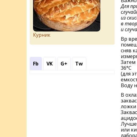
Важно
Для пр
случай
из ски
в твор
и случ
Курник
Вр вре
помеши
сняв к
измер
Затем 
Fb
VK
G+
Tw
36°С
(для э
емкост
Воду н
В охла
заквас
ложки 
Заквас
ацидоф
Лучше 
или ки
лабор