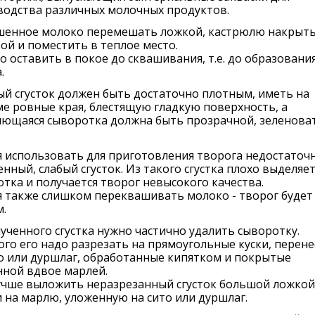
водства различных молочных продуктов.
шенное молоко перемешать ложкой, кастрюлю накрыт
й и поместить в теплое место.
 оставить в покое до сквашивания, т.е. до образовани
.
й сгусток должен быть достаточно плотным, иметь на
е ровные края, блестящую гладкую поверхность, а
яющаяся сыворотка должна быть прозрачной, зеленова
 использовать для приготовления творога недостаточ
нный, слабый сгусток. Из такого сгустка плохо выделяет
тка и получается творог невысокого качества.
 также слишком переквашивать молоко - творог будет
.
ученного сгустка нужно частично удалить сыворотку.
ого его надо разрезать на прямоугольные куски, перене
о или дуршлаг, обработанные кипятком и покрытые
нной вдвое марлей.
учше выложить неразрезанный сгусток большой ложкой
 на марлю, уложенную на сито или дуршлаг.