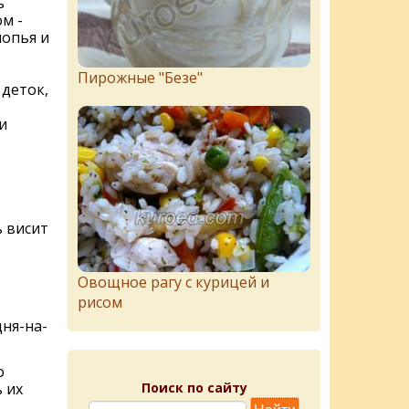
ь
м -
лопья и
Пирожныe "Бeзe"
 деток,
и
ь висит
Овощное рагу с курицей и
рисом
ня-на-
о
Поиск по сайту
 их