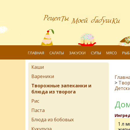
ГЛАВНАЯ
САЛАТЫ
ЗАКУСКИ
СУПЫ
МЯСО
РЫБ
Каши
Вареники
Главн
>
Твор
Творожные запеканки и
Детск
блюда из творога
Рис
Дом
Паста
Ингре
Блюда из бобовых
1 л м
Кукуруза
жирн