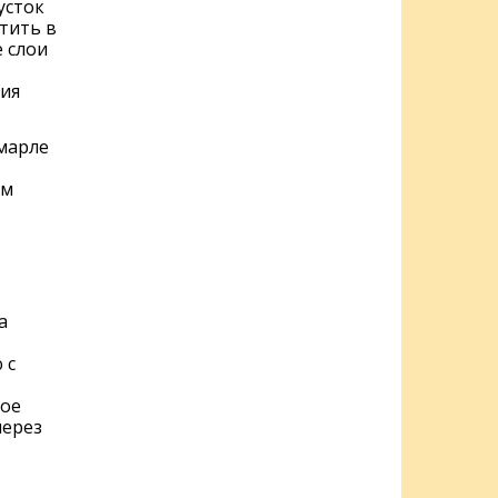
усток
тить в
 слои
ния
марле
ом
а
 с
тое
через