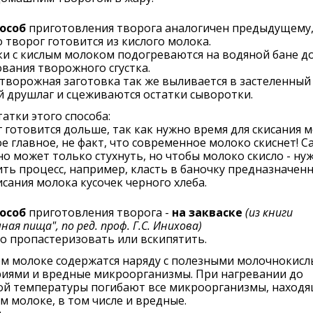
пособ
приготовления творога аналогичен предыдущему
 творог готовится из кислого молока.
и с кислым молоком подогреваются на водяной бане д
вания творожного сгустка.
творожная заготовка так же выливается в застеленный
 друшлаг и сцеживаются остатки сыворотки.
атки этого способа:
 готовится дольше, так как нужно время для скисания 
ое главное, не факт, что современное молоко скиснет! С
но может только стухнуть, но чтобы молоко скисло - ну
ть процесс, например, класть в баночку предназначен
исания молока кусочек черного хлеба.
пособ
приготовления творога -
на закваске
(из книги
ная пища", по ред. проф. Г.С. Инихова)
о пропастеризовать или вскипятить.
ом молоке содержатся наряду с полезными молочнокис
риями и вредные микроорганизмы. При нагревании до
ой температуры погибают все микроорганизмы, находя
м молоке, в том числе и вредные.