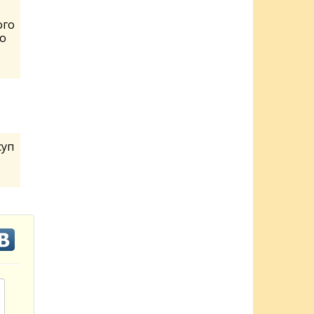
ого
о
суп