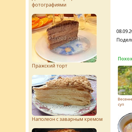
фотографиями
08.09.
Подели
Похо
Пражский торт
Весенн
суп
Наполеон с заварным кремом