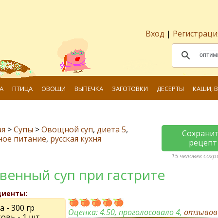
Вход
|
Регистраци
А
ПТИЦА
ОВОЩИ
ВЫПЕЧКА
ЗАГОТОВКИ
ДЕСЕРТЫ
КАШИ, 
ая
>
Супы
>
Овощной суп
,
диета 5
,
Сохрани
ное питание
,
русская кухня
рецепт
15 человек сох
венный суп при гастрите
диенты:
 - 300 гр
Оценка:
4.50
, проголосовало 4,
отзыво
овь - 1 шт