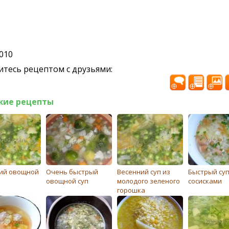
2010
тесь рецептом с друзьями:
жие рецепты
ий овощной
Очень быстрый
Весенний суп из
Быстрый суп
овощной суп
молодого зеленого
сосисками
горошка