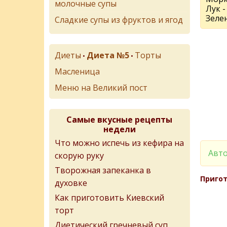
молочные супы
Лук -
Зеле
Сладкие супы из фруктов и ягод
Диеты
Диета №5
Торты
•
•
Масленица
Меню на Великий пост
Самые вкусные рецепты
недели
Что можно испечь из кефира на
Авто
скорую руку
Творожная запеканка в
Пригот
духовке
Как приготовить Киевский
торт
Диетический гречневый суп