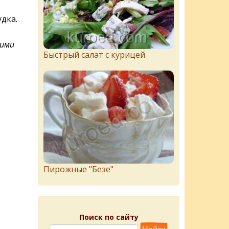
дка.
кими
Быстрый салат с курицей
Пирожныe "Бeзe"
Поиск по сайту