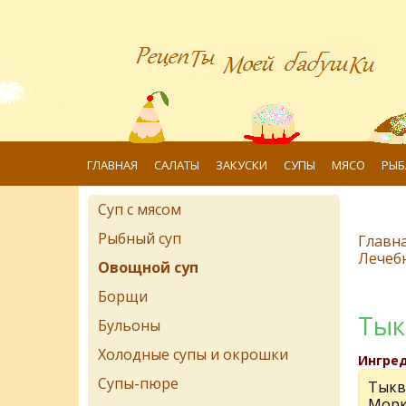
ГЛАВНАЯ
САЛАТЫ
ЗАКУСКИ
СУПЫ
МЯСО
РЫБ
Суп с мясом
Рыбный суп
Главн
Лечеб
Овощной суп
Борщи
Тык
Бульоны
Холодные супы и окрошки
Ингре
Супы-пюре
Тыква
Морк