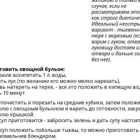
случае, если не
рассматриваем это
как строго диетиче
Идеальный неостр
вариант - тыквенны
пюре с морковью (е
варим с луком, отв
луковицу достаем и
отвара и дальше г
без нее).
товить овощной бульон:
рюле вскипятить 1 л. воды,
ть лук (по желанию его можно мелко нарезать),
ь натереть на терке, - все это положить в кипящую во
 10 минут.
почистить и порезать на средние кубики, затем положи
юлю с овощным бульоном и варить до готовности, закр
юлю крышкой.
суп приготовится - забросить зелень и дать супу настоят
 суп положить побольше тыквы, то можно приготовить 
 измельчив блендером.