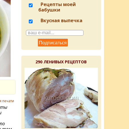
Рецепты моей
бабушки
Вкусная выпечка
290 ЛЕНИВЫХ РЕЦЕПТОВ
я печати
нты
и
 по
в том