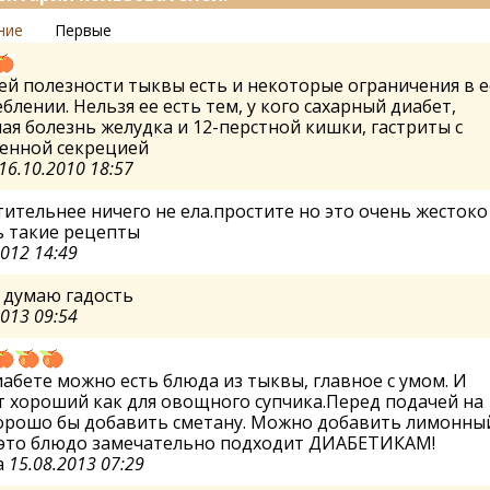
ние
Первые
ей полезности тыквы есть и некоторые ограничения в е
блении. Нельзя ее есть тем, у кого сахарный диабет,
ая болезнь желудка и 12-перстной кишки, гастриты с
енной секрецией
16.10.2010 18:57
ительнее ничего не ела.простите но это очень жестоко
ь такие рецепты
2012 14:49
 думаю гадость
2013 09:54
абете можно есть блюда из тыквы, главное с умом. И
 хороший как для овощного супчика.Перед подачей на
хорошо бы добавить сметану. Можно добавить лимонны
И это блюдо замечательно подходит ДИАБЕТИКАМ!
а
15.08.2013 07:29