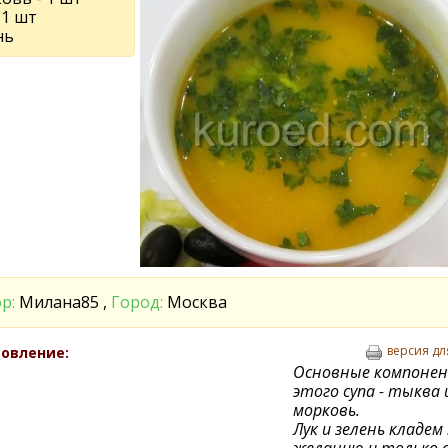
 1 шт
нь
р:
Милана85 ,
Город:
Москва
версия дл
овление:
Основные компоне
этого супа - тыква 
морковь.
Лук и зелень кладем
желанию и только 