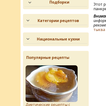
Подборки
Этот р
панкре
Вниман
информ
Категории рецептов
рекоме
тыква
Национальные кухни
Популярные рецепты
Диетические рецепты с