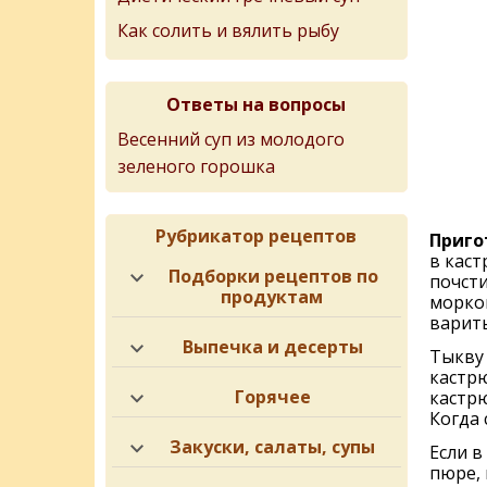
Как солить и вялить рыбу
Ответы на вопросы
Весенний суп из молодого
зеленого горошка
Рубрикатор рецептов
Приго
в каст
Подборки рецептов по
почсти
продуктам
морков
варить
Выпечка и десерты
Тыкву 
кастр
Горячее
кастр
Когда 
Закуски, салаты, супы
Если в
пюре,