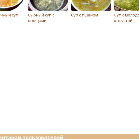
чный суп
Сырный суп с
Суп с пшеном
Суп с молод
овощами
капустой
нтарии пользователей: