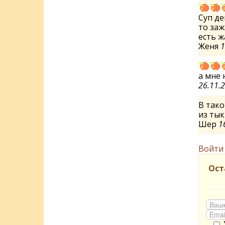
Суп де
то заж
есть ж
Женя
1
а мне 
26.11.
В тако
из тык
Шер
1
Войти
Ост