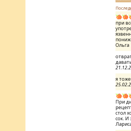
Послед
при вс
употре
язвенн
пониж
Ольга
отврат
дават
21.12.
я тоже
25.02.
При ди
рецепт
стол 
сок. 
Ларис