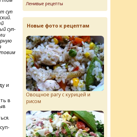
Ленивые рецепты
т суп
ский.
ый
Новые фото к рецептам
й суп-
сли
арную
з
отовим
ду и
Овощное рагу с курицей и
ть в
рисом
ыв
ься.
суп-