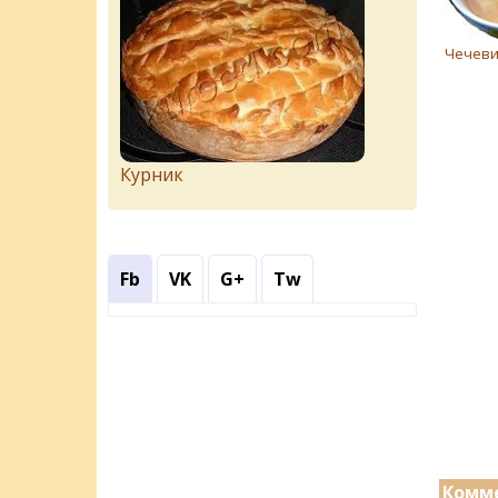
Чечеви
Курник
Fb
VK
G+
Tw
Комме