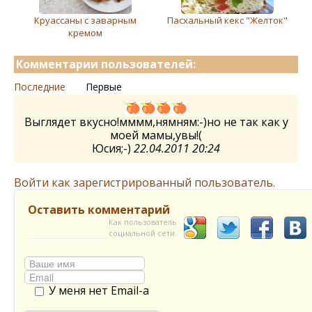
Круассаны с заварным
Пасхальный кекс "Желток"
кремом
Комментарии пользователей:
Последние
Первые
Выглядет вкусно!мммм,нямням:-)но не так как у
моей мамы,увы!(
Юсия;-)
22.04.2011 20:24
Войти как зарегистрированный пользователь.
Оставить комментарий
Как пользователь
социальной сети
У меня нет Email-а