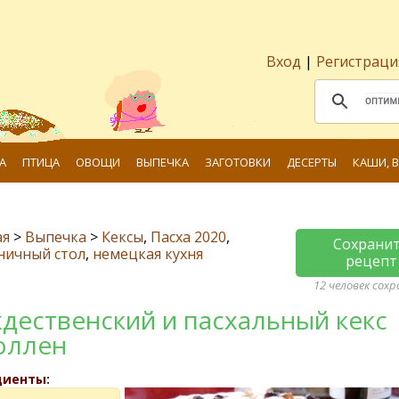
Вход
|
Регистраци
А
ПТИЦА
ОВОЩИ
ВЫПЕЧКА
ЗАГОТОВКИ
ДЕСЕРТЫ
КАШИ, 
ая
>
Выпечка
>
Кексы
,
Пасха 2020
,
Сохрани
ничный стол
,
немецкая кухня
рецепт
12 человек сох
дественский и пасхальный кекс
оллен
диенты: