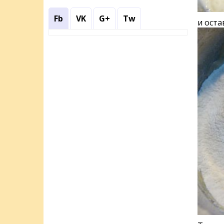
Fb
VK
G+
Tw
и оста