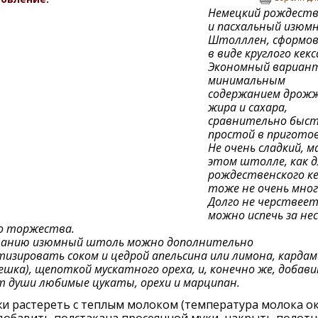
Немецкий рождеств
и пасхальный изюм
Штолллен, сформо
в виде круглого кекс
Экономный вариант
минимальным
содержанием дрожж
жира и сахара,
сравнительно быст
простой в приготов
Не очень сладкий, м
этом штолле, как д
рождественского ке
тоже не очень мног
Долго не черствеет,
можно испечь за не
о торжества.
ланию изюмный штоль можно дополнительно
изировать соком и цедрой апельсина или лимона, карда
решка), щепоткой мускатного ореха, и, конечно же, добав
т души любимые цукаты, орехи и марципан.
и растереть с теплым молоком (температура молока о