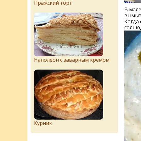
Пражский торт
В мале
вымыт
Когда 
солью
Наполеон с заварным кремом
Курник