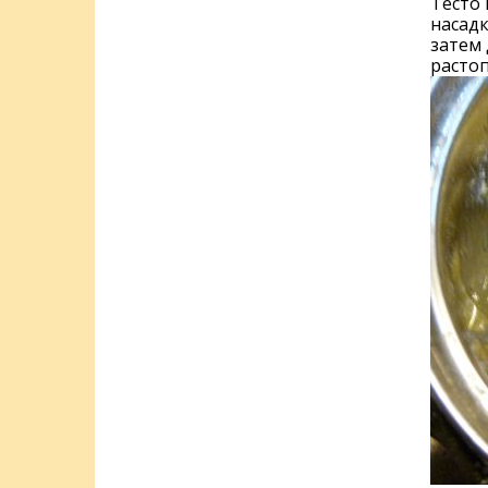
Тесто 
насадк
затем
растоп