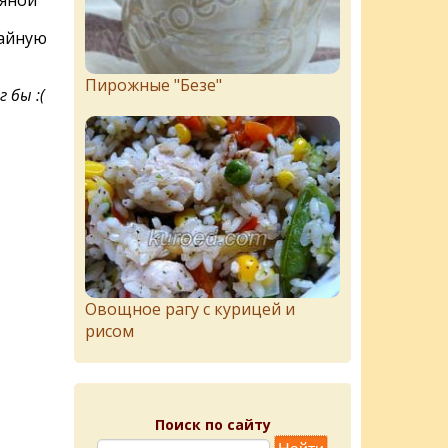
няной
чайную
Пирожныe "Бeзe"
 бы :(
Овощное рагу с курицей и
рисом
Поиск по сайту