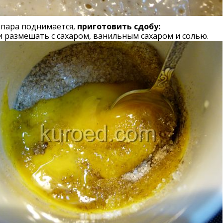
опара поднимается,
приготовить сдобу:
 размешать с сахаром, ванильным сахаром и солью.