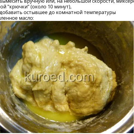
вымесить вручную или, на небольшой скорости, миксер
ой "крючки" (около 10 минут),
 добавить остывшее до комнатной температуры
ленное масло: