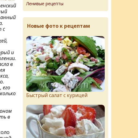
Ленивые рецепты
енский
ный
ванный
а.
Новые фото к рецептам
 с
ей,
рый и
лении.
асла в
ля
кса,
о.
 его
сколько
Быстрый салат с курицей
моном
ить в
коло