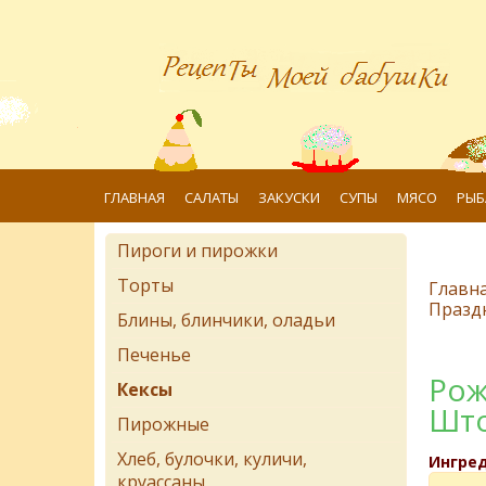
ГЛАВНАЯ
САЛАТЫ
ЗАКУСКИ
СУПЫ
МЯСО
РЫБ
Пироги и пирожки
Торты
Главн
Празд
Блины, блинчики, оладьи
Печенье
Рож
Кексы
Шт
Пирожные
Хлеб, булочки, куличи,
Ингре
круассаны