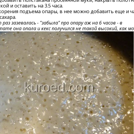
 добавить полстакана просеянной муки, накрыть полот
кой и оставить на 3.5 часа.
корения подъема опары, в нее можно добавить еще и 
сахара.
 раз зазевалась - "забыла" про опару аж на 6 часов - в
тате она опала и кекс получился не такой высокий, как мог