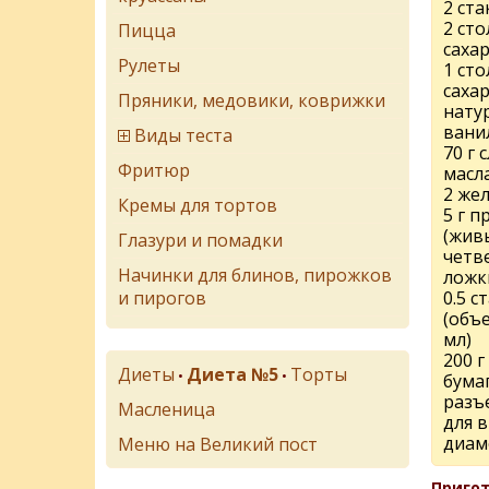
2 ста
2 ст
Пицца
саха
Рулеты
1 ст
сахар
Пряники, медовики, коврижки
нату
вани
Виды теста
70 г 
Фритюр
масл
2 же
Кремы для тортов
5 г п
(жив
Глазури и помадки
четв
Начинки для блинов, пирожков
ложк
и пирогов
0.5 с
(объе
мл)
200 
Диеты
Диета №5
Торты
•
•
бума
разъ
Масленица
для 
диам
Меню на Великий пост
Пригот