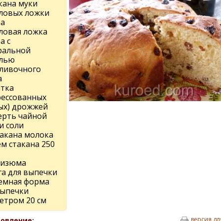
кана муки
оловых ложки
ра
оловая ложка
а с
ральной
лью
сливочного
а
лтка
рессованных
ых) дрожжей
ерть чайной
и соли
такана молока
м стакана 250
г изюма
га для выпечки
емная форма
выпечки
етром 20 см
версия дл
овление: