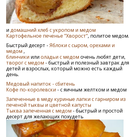
и
домашний хлеб с укропом и медом
Картофельное печенье "Хворост"
, политое медом.
Быстрый десерт -
Яблоки с сыром, орехами и
медом
,
блинчики
или
оладьи с медом
очень любят дети,
творог с медом
- быстрый и полезный завтрак для
детей и взрослых, который можно есть каждый
день.
Медовый напиток - сбитень
Кофе по-королевски
- с яичным желтком и медом
Запеченные в меду куриные лапки с гарниром из
печеной тыквы и цветной капусты
Тыква запеченная с медом
- быстрый и простой
десерт для желающих похудеть