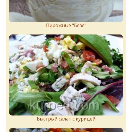
Пирожныe "Бeзe"
Быстрый салат с курицей