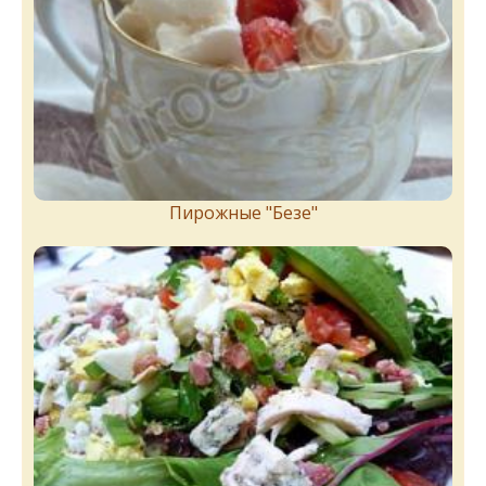
Пирожныe "Бeзe"