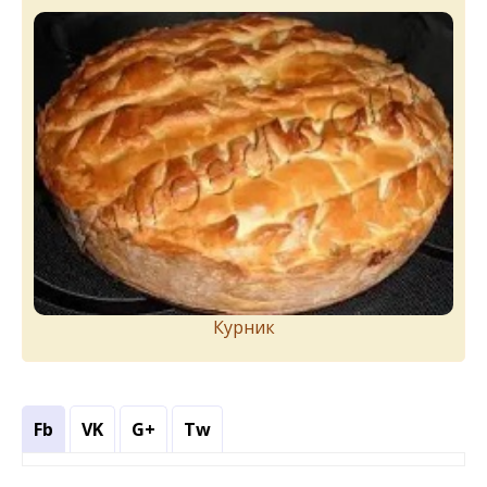
Курник
Fb
VK
G+
Tw