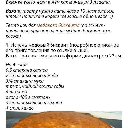
Вкуснее всего, если в нем как минимум 3 пласта.
Важно:
торту нужно дать часов 10 настояться,
чтобы начинка и коржи "слились в одно целое" :)
Тесто как для
медового бисквита
(по ссылке -
пошаговое приготовление медово-бисквитного
коржа)
.
1.
Испечь медовый бисквит (подробное описание
его приготовления по ссылке выше).
В этот раз выпекала его в форме диаметром 22 см.
На
4
яйца:
0.5 стакана сахара
2 столовых ложки меда
3/4 стакана муки
треть чайной ложки соды
для крема:
около 400 г сметаны
3 столовых ложки сахара
4 ст.л. какао