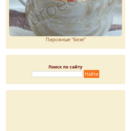
Пирожныe "Бeзe"
Поиск по сайту