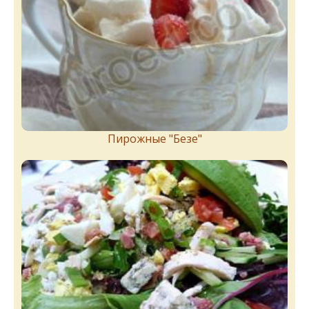
Пирожныe "Бeзe"