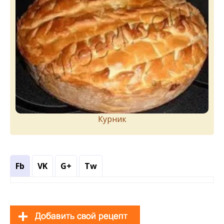
Курник
Fb
VK
G+
Tw