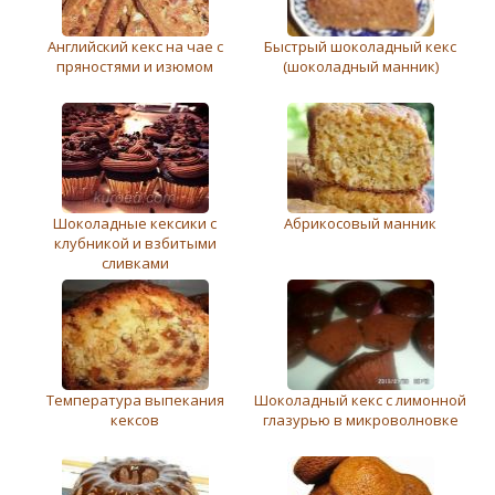
Английский кекс на чае с
Быстрый шоколадный кекс
пряностями и изюмом
(шоколадный манник)
Шоколадные кексики с
Абрикосовый манник
клубникой и взбитыми
сливками
Температура выпекания
Шоколадный кекс с лимонной
кексов
глазурью в микроволновке