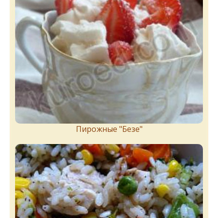
Пирожныe "Бeзe"