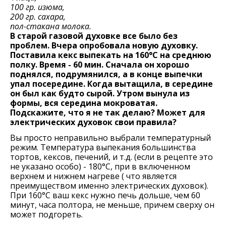
100 гр. изюма,
200 гр. сахара,
пол-стакана молока.
В старой газовой духовке все было без
проблем. Вчера опробовала новую духовку.
Поставила кекс выпекать на 160°С на среднюю
полку. Время - 60 мин. Сначала он хорошо
поднялся, подрумянился, а в конце выпечки
упал посередине. Когда вытащила, в середине
он был как будто сырой. Утром вынула из
формы, вся середина мокроватая.
Подскажите, что я не так делаю? Может для
электрических духовок свои правила?
Вы просто неправильно выбрали температурный
режим. Температура выпекания большинства
тортов, кексов, печений, и т.д. (если в рецепте это
не указано особо) - 180°С, при в включенном
верхнем и нижнем нагреве ( что является
преимуществом именно электрических духовок).
При 160°С ваш кекс нужно печь дольше, чем 60
минут, часа полтора, не меньше, причем сверху он
может подгореть.