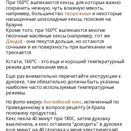
При 160°С выпекаются кексы, для которых важно
сохранить нежную, чуть влажную мякоть,
например, большинство
творожных
и некоторые
насыщенные шоколадные кексы, похожие на
брауни.
Кроме того, при 160°С выпекаются многие
песочные масляные кексы (например, тот же
Данди
) - они пекутся дольше, но остаются
сочными и их поверхность при выпекании не
трескается.
Кстати, 160°С - это еще и хороший температурный
режим для запекания мяса.
Еще раз внимательно перечитайте инструкции к
духовке, там обязательно должны быть указаны
наиболее часто используемые температурные
режимы.
На фото вверху:
Английский кекс
, испеченный по
приведенному в вопросе рецепту (я брала
половину продуктов).
Кекс пекла 40 минут при 180С, затем духовку
выключила, а кекс оставила "доходить" в духовке
еще минут на 40 (духовка у меня электрическая).