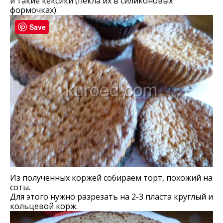
и такие кексики (пекла их в силиконовых
формочках).
Save
Из полученных коржей собираем торт, похожий на
соты.
Для этого нужно разрезать на 2-3 пласта круглый и
кольцевой корж.