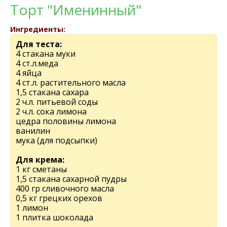
Торт "Именинный"
Ингредиенты:
Для теста:
4 стакана муки
4 ст.л.меда
4 яйца
4 ст.л. растительного масла
1,5 стакана сахара
2 ч.л. питьевой соды
2 ч.л. сока лимона
цедра половины лимона
ванилин
мука (для подсыпки)
Для крема:
1 кг сметаны
1,5 стакана сахарной пудры
400 гр сливочного масла
0,5 кг грецких орехов
1 лимон
1 плитка шоколада