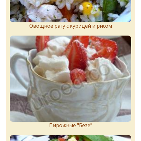
Овощное рагу с курицей и рисом
Пирожныe "Бeзe"