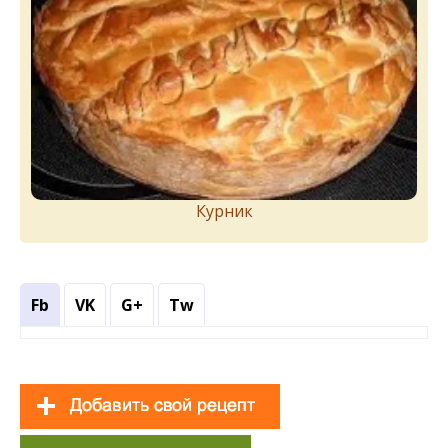
Курник
Fb
VK
G+
Tw