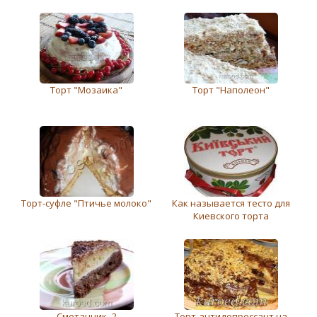
Торт "Мозаика"
Торт "Наполеон"
Торт-суфле "Птичье молоко"
Как называется тесто для
Киевского торта
Сметанник -2
Торт-антидепрессант на