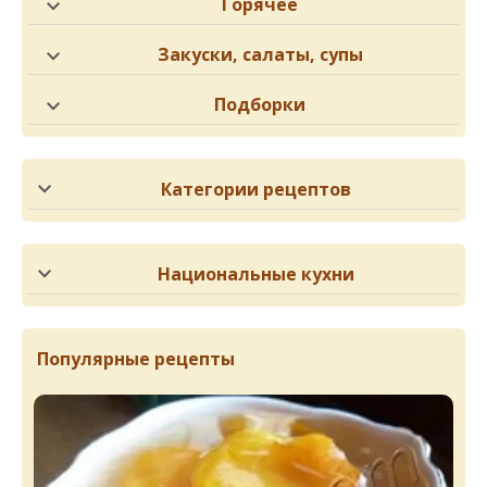
Горячее
Закуски, салаты, супы
Подборки
Категории рецептов
Национальные кухни
Популярные рецепты