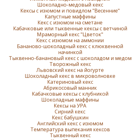
Шоколаднo-медовый кекс
Кексы с изюмом и повидлом "Весенние"
Капустные маффины
Кекс с изюмом на сметане
Кабачковые или тыквенные кексы с ветчиной
Мраморный кекс "Цветок"
Кекс с изюмом на аммонии
Бананово-шоколадный кекс с клюквенной
начинкой
Тыквенно-банановый кекс с шоколадом и медом
Творожный кекс
Львовский кекс на йогурте
Шоколадный кекс в микроволновке
Катериновый кекс
Абрикосовый манник
Кабачковые кексы с клубникой
Шоколадные маффины
Кексы на УРА
Сирний кекс
Кекс бабушкин
Английский кекс с изюмом
Температура выпекания кексов
Тыквенный кекс