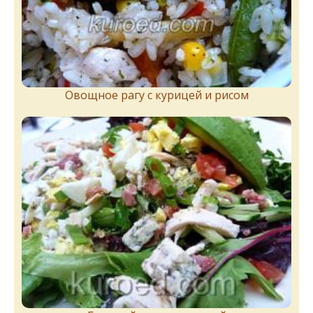
Овощное рагу с курицей и рисом