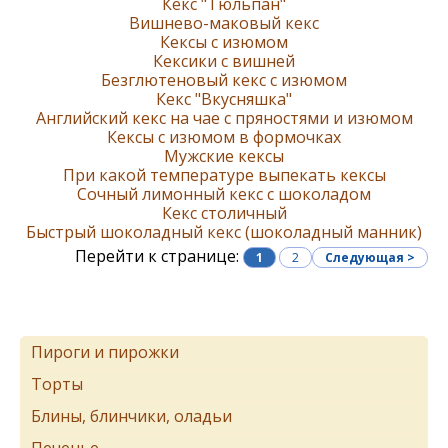
Кекс "Тюльпан"
Вишнево-маковый кекс
Кексы с изюмом
Кексики с вишней
Безглютеновый кекс с изюмом
Кекс "Вкусняшка"
Английский кекс на чае с пряностями и изюмом
Кексы с изюмом в формочках
Мужские кексы
При какой температуре выпекать кексы
Сочный лимонный кекс с шоколадом
Кекс столичный
Быстрый шоколадный кекс (шоколадный манник)
Перейти к странице:
1
2
Следующая >
Пироги и пирожки
Торты
Блины, блинчики, оладьи