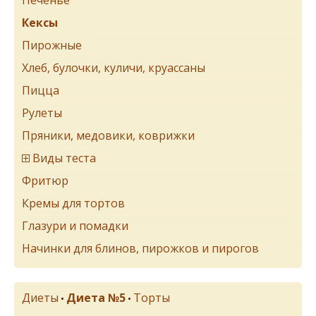
Печенье
Кексы
Пирожные
Хлеб, булочки, куличи, круассаны
Пицца
Рулеты
Пряники, медовики, коврижки
Виды теста
Фритюр
Кремы для тортов
Глазури и помадки
Начинки для блинов, пирожков и пирогов
Диеты
Диета №5
Торты
•
•