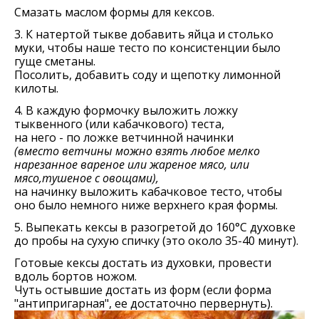
Смазать маслом формы для кексов.
3. К натертой тыкве добавить яйца и столько
муки, чтобы наше тесто по консистенции было
гуще сметаны.
Посолить, добавить соду и щепотку лимонной
килоты.
4. В каждую формочку выложить ложку
тыквенного (или кабачкового) теста,
на него - по ложке ветчинной начинки
(вместо ветчины можно взять любое мелко
нарезанное вареное или жареное мясо, или
мясо,тушеное с овощами),
на начинку выложить кабачковое тесто, чтобы
оно было немного ниже верхнего края формы.
5. Выпекать кексы в разогретой до 160°С духовке
до пробы на сухую спичку (это около 35-40 минут).
Готовые кексы достать из духовки, провести
вдоль бортов ножом.
Чуть остывшие достать из форм (если форма
"антипригарная", ее достаточно первернуть).