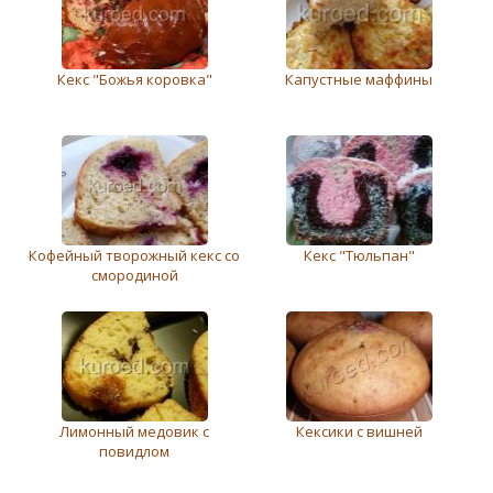
Кекс "Божья коровка"
Капустные маффины
Кофейный творожный кекс со
Кекс "Тюльпан"
смородиной
Лимонный медовик с
Кексики с вишней
повидлом