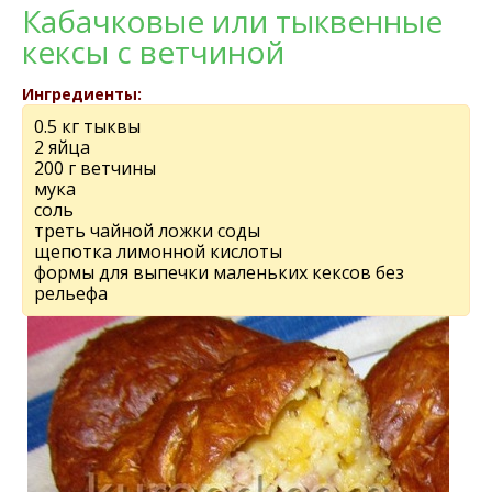
Кабачковые или тыквенные
кексы с ветчиной
Ингредиенты:
0.5 кг тыквы
2 яйца
200 г ветчины
мука
соль
треть чайной ложки соды
щепотка лимонной кислоты
формы для выпечки маленьких кексов без
рельефа