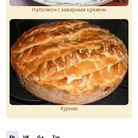
Наполеон с заварным кремом
Курник
Fb
VK
G+
Tw