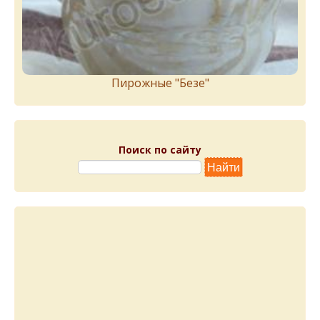
Пирожныe "Бeзe"
Поиск по сайту