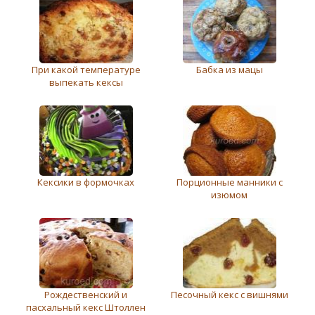
При какой температуре
Бабка из мацы
выпекать кексы
Кексики в формочках
Порционные манники с
изюмом
Рождественский и
Песочный кекс с вишнями
пасхальный кекс Штоллен