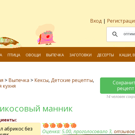
Вход
|
Регистраци
А
ПТИЦА
ОВОЩИ
ВЫПЕЧКА
ЗАГОТОВКИ
ДЕСЕРТЫ
КАШИ, 
ая
>
Выпечка
>
Кексы
,
Детские рецепты
,
Сохрани
я кухня
рецепт
14 человек сох
икосовый манник
диенты:
л абрикос без
Оценка:
5.00
, проголосовало 3,
отзыво
очек