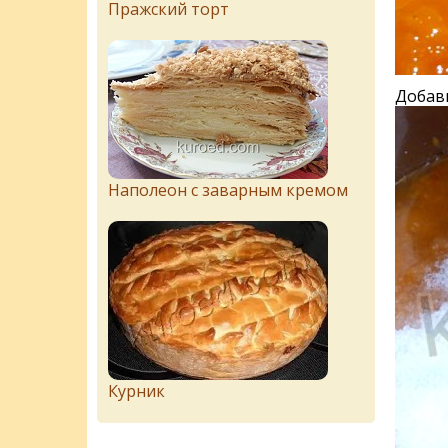
Пражский торт
Добави
Наполеон с заварным кремом
Курник