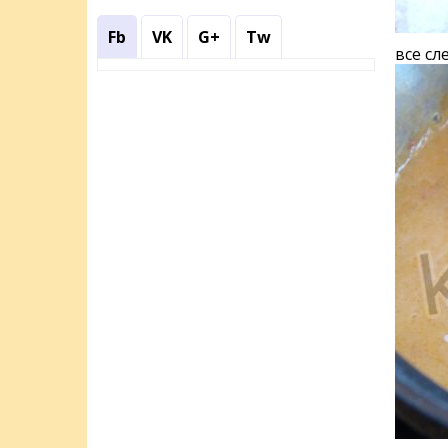
Fb
VK
G+
Tw
все сл