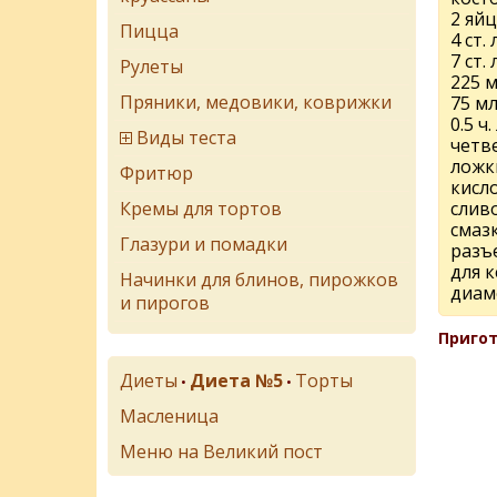
2 яйц
Пицца
4 ст. 
7 ст.
Рулеты
225 
Пряники, медовики, коврижки
75 м
0.5 ч.
Виды теста
четв
ложк
Фритюр
кисл
Кремы для тортов
слив
смаз
Глазури и помадки
разъ
для к
Начинки для блинов, пирожков
диам
и пирогов
Пригот
Диеты
Диета №5
Торты
•
•
Масленица
Меню на Великий пост