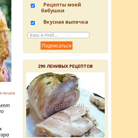
Рецепты моей
бабушки
Вкусная выпечка
290 ЛЕНИВЫХ РЕЦЕПТОВ
я печати
цепт
го
х
хара