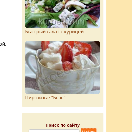
Быстрый салат с курицей
ой.
Пирожныe "Бeзe"
Поиск по сайту