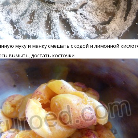
нную муку и манку смешать с содой и лимонной кислот
сы вымыть, достать косточки.