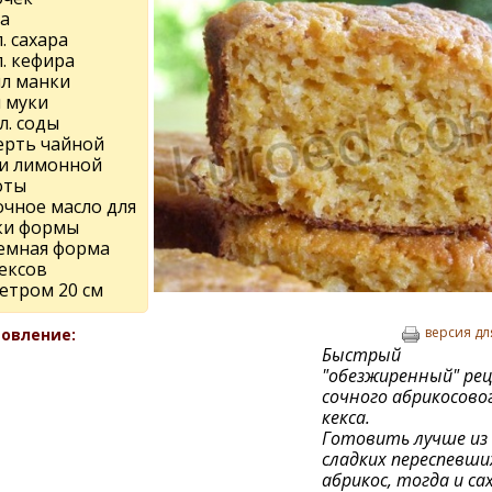
а
л. сахара
 л. кефира
мл манки
л муки
 л. соды
ерть чайной
и лимонной
оты
очное масло для
ки формы
емная форма
ексов
етром 20 см
версия дл
овление:
Быстрый
"обезжиренный" ре
сочного абрикосово
кекса.
Готовить лучше из
сладких переспевши
абрикос, тогда и са