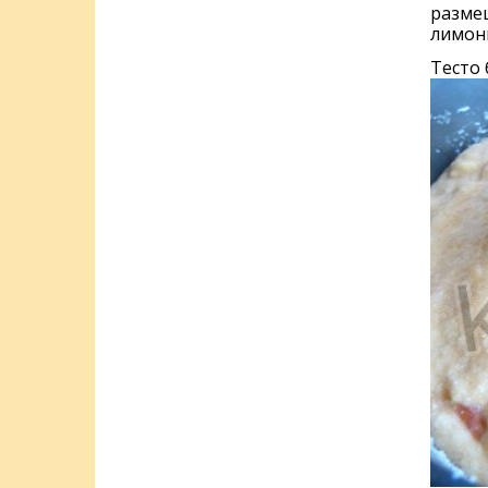
размеш
лимонн
Тесто 