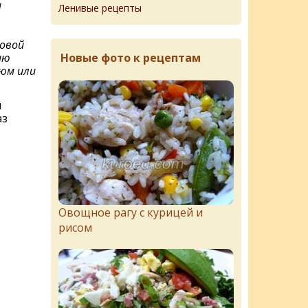
м
Ленивые рецепты
овой
Новые фото к рецептам
ию
юм или
и
аз
Овощное рагу с курицей и
рисом