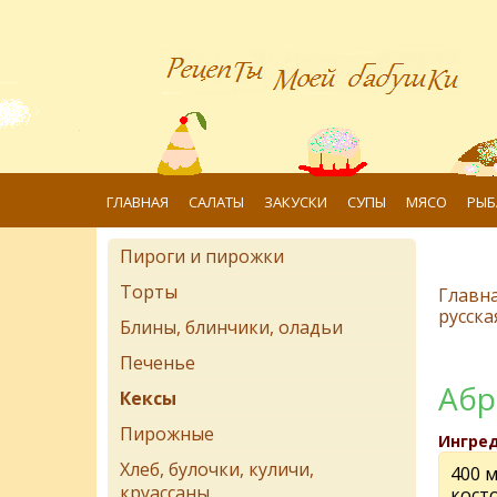
ГЛАВНАЯ
САЛАТЫ
ЗАКУСКИ
СУПЫ
МЯСО
РЫБ
Пироги и пирожки
Торты
Главн
русска
Блины, блинчики, оладьи
Печенье
Абр
Кексы
Пирожные
Ингре
Хлеб, булочки, куличи,
400 м
круассаны
кост