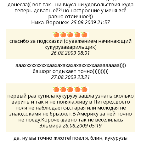
донесла(( вот так... ни вкуса ни удовольствия. куда
теперь девать её?! но настроение у меня всё
равно отличное!))
Ника. Воронеж.
25.08.2009 21:57
спасибо за подсказки (с уважением начинающий
кукурузаварильщик)
26.08.2009 08:01
аааххххххххххаахахахахахахххххааааааааа))))
башорг отдыхает точно))))))))))
27.08.2009 23:21
первый раз купила кукурузу,зашла узнать сколько
варить и так и не поняла.живу в Питере,своего
поля не наблюдается,старая или молодая не
знаю,соками не брызжет.В Америку за ней точно
не поеду.Короче-давно так не веселилась
Эльмира
28.08.2009 05:19
да, ну вы точно жжоте! поел я, блин, кукурузы