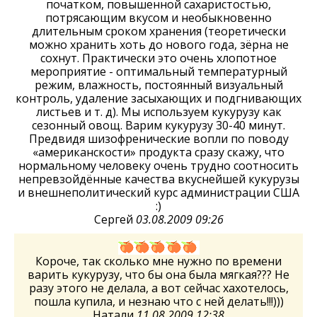
початком, повышенной сахаристостью,
потрясающим вкусом и необыкновенно
длительным сроком хранения (теоретически
можно хранить хоть до нового года, зёрна не
сохнут. Практически это очень хлопотное
мероприятие - оптимальный температурный
режим, влажность, постоянный визуальный
контроль, удаление засыхающих и подгнивающих
листьев и т. д). Мы используем кукурузу как
сезонный овощ. Варим кукурузу 30-40 минут.
Предвидя шизофренические вопли по поводу
«американскости» продукта сразу скажу, что
нормальному человеку очень трудно соотносить
непревзойдённые качества вкуснейшей кукурузы
и внешнеполитический курс администрации США
:)
Сергей
03.08.2009 09:26
Короче, так сколько мне нужно по времени
варить кукурузу, что бы она была мягкая??? Не
разу этого не делала, а вот сейчас хахотелось,
пошла купила, и незнаю что с ней делать!!!)))
Натали
11.08.2009 12:38