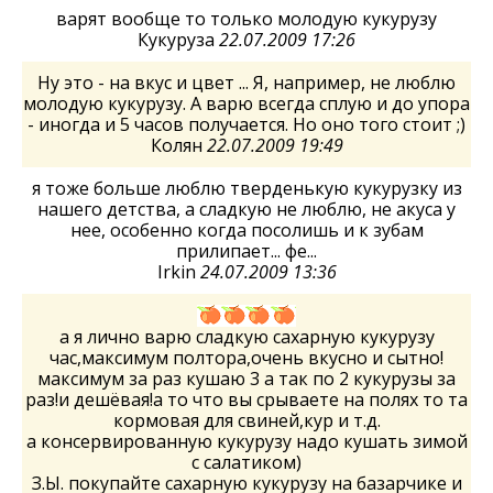
варят вообще то только молодую кукурузу
Кукуруза
22.07.2009 17:26
Ну это - на вкус и цвет ... Я, например, не люблю
молодую кукурузу. А варю всегда сплую и до упора
- иногда и 5 часов получается. Но оно того стоит ;)
Колян
22.07.2009 19:49
я тоже больше люблю тверденькую кукурузку из
нашего детства, а сладкую не люблю, не акуса у
нее, особенно когда посолишь и к зубам
прилипает... фе...
Irkin
24.07.2009 13:36
а я лично варю сладкую сахарную кукурузу
час,максимум полтора,очень вкусно и сытно!
максимум за раз кушаю 3 а так по 2 кукурузы за
раз!и дешёвая!а то что вы срываете на полях то та
кормовая для свиней,кур и т.д.
а консервированную кукурузу надо кушать зимой
с салатиком)
З.Ы. покупайте сахарную кукурузу на базарчике и