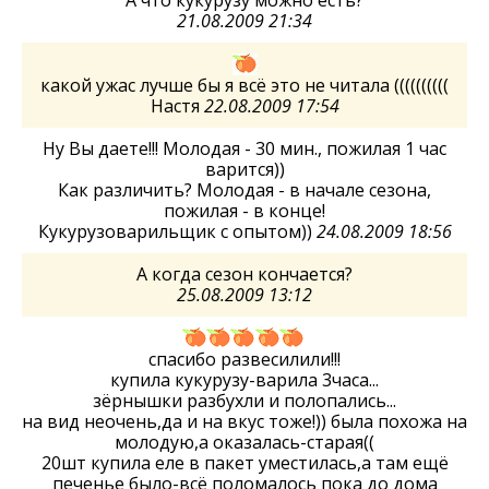
А что кукурузу можно есть?
21.08.2009 21:34
какой ужас лучше бы я всё это не читала ((((((((((
Настя
22.08.2009 17:54
Ну Вы даете!!! Молодая - 30 мин., пожилая 1 час
варится))
Как различить? Молодая - в начале сезона,
пожилая - в конце!
Кукурузоварильщик с опытом))
24.08.2009 18:56
А когда сезон кончается?
25.08.2009 13:12
спасибо развесилили!!!
купила кукурузу-варила 3часа...
зёрнышки разбухли и полопались...
на вид неочень,да и на вкус тоже!)) была похожа на
молодую,а оказалась-старая((
20шт купила еле в пакет уместилась,а там ещё
печенье было-всё поломалось пока до дома