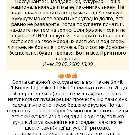
Послушайтесь молдаванки, кукуруза - наша
национальная еда и мы ее как-никак знаем. Не
надо ничего варить по три часа :-))) Кормовую
кукурузу можете варить как угодно долго, все
равно не разварите. Когда покупаете початки,
нажмите ногтем на зерно. Если брызнет сок и на
ощупь СОЧНАЯ, покупайте и варите в большой
кастрюле на слое молодых листьев и под слоем
листьев не больше получаса. Если сок не брызжет,
бесполезно, будет твердая. Вот и все. Приятного
поедания!
Инес
29.07.2009 13:09
Сорта сахарной кукурузы есть вот такие:Spirit
F1,Bonus F1,Jubilee F1,Elit F1.Семена стоят от 20 до
50 евров за кило(в разных местах).Вот токчто
налупился от пуза,и решил прочесть,шо там с днк
сделали,что оно такое бешено фкусное.Попал
сюда пока.Так вот,варю 15 мин после закипания и
всё ок!Вкус как из банки,один к одному,только
лучше.И стул,звыняйте,не страдает даж после
шести-семи(и тд)штучек))При совке
да,помню,варили от рассвета до заката,так