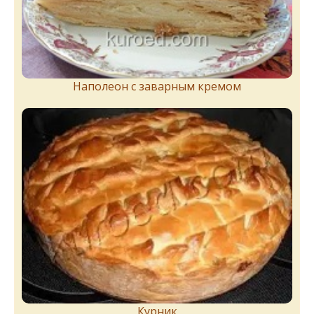
Наполеон с заварным кремом
Курник