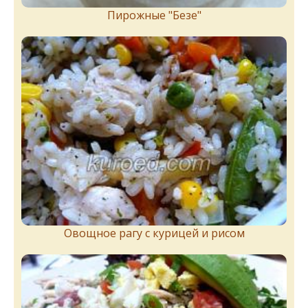
Пирожныe "Бeзe"
Овощное рагу с курицей и рисом