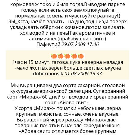
кормовая ж токо и была тогда.Вывод:не парьте
голову,если есть своя земля,покупайте
нормальные семена и чувствуйте разницу!;)
ЗЫ_Кста,насчёт варить - на дно,под низ,и поверх
укладывать обёртки с кочанов,потом заливать
хол.водой и на печь!Так ароматичнее и
алхимичнее(прабабушкин финт)
Пафнутий
29.07.2009 17:46
1час и 15 минут. гатова. кука наверна маладая
-мало жолтых зёрен больше светлых. вкусна
dobermoosik
01.08.2009 19:33
Мы выращиваем два сорта сахарной, столовой
кукурузы американской селекции. Суперранний
сорт «Мираж» 60 дней от всходов и среднеранний
сорт «Айова свит».
У сорта «Мираж» початки небольшие, зёрна
крупные, мясистые, сочные, очень вкусные.
Выращенный через рассаду «Мираж» даёт
товарные початки в начале-середине июня.
«Айова свит» отличается более крупным