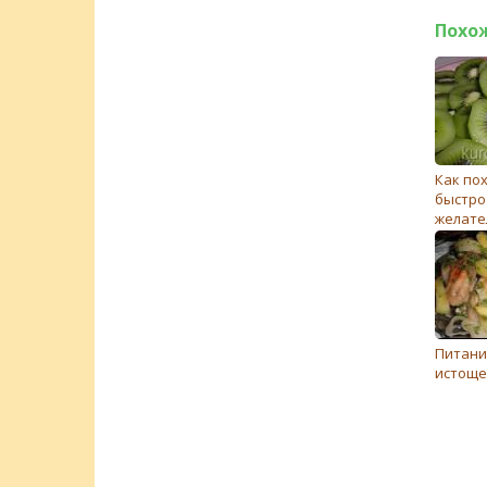
Похо
Как пох
быстро 
желате
навсег
как об
Питани
истоще