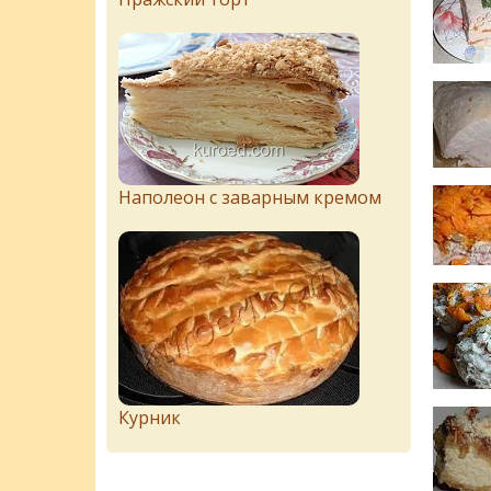
Наполеон с заварным кремом
Курник