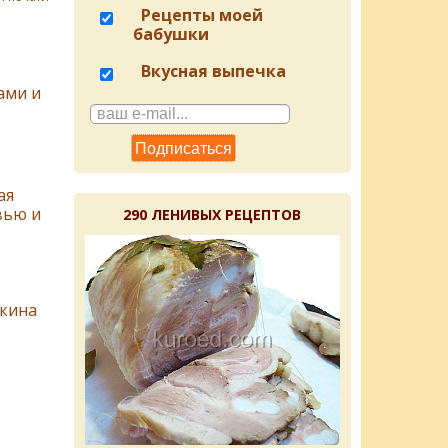
Рецепты моей
бабушки
Вкусная выпечка
ами и
ая
вью и
290 ЛЕНИВЫХ РЕЦЕПТОВ
кина