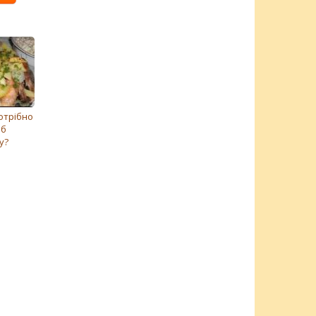
отрібно
об
у?