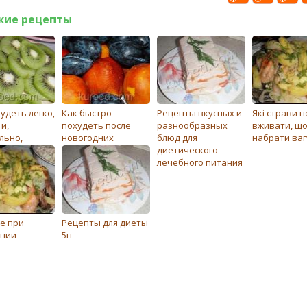
жие рецепты
удеть легко,
Как быстро
Рецепты вкусных и
Які страви п
и,
похудеть после
разнообразных
вживати, щ
льно,
новогодних
блюд для
набрати ваг
да. Диета
праздников
диетического
раз жизни
лечебного питания
е при
Рецепты для диеты
нии
5п