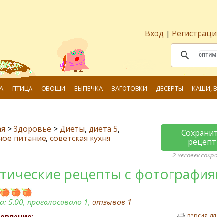
Вход
|
Регистраци
А
ПТИЦА
ОВОЩИ
ВЫПЕЧКА
ЗАГОТОВКИ
ДЕСЕРТЫ
КАШИ, 
ая
>
Здоровье
>
Диеты
,
диета 5
,
Сохрани
ное питание
,
советская кухня
рецепт
2 человек сохр
тические рецепты с фотографи
а:
5.00
, проголосовало 1,
отзывов
1
версия дл
овление: