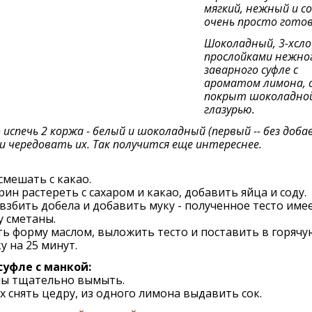
мягкий, нежный и с
очень просто гото
Шоколадный, 3-хсло
прослойками нежно
заварного суфле с
ароматом лимона, с
покрыт шоколадно
глазурью.
испечь 2 коржа - белый и шоколадный (первый -- без доба
 и чередовать их. Так получится еще интереснее.
смешать с какао.
ин растереть с сахаром и какао, добавить яйца и соду.
взбить добела и добавить муку - полученное тесто име
у сметаны.
ь форму маслом, выложить тесто и поставить в горячу
у на 25 минут.
суфле с манкой:
ы тщательно вымыть.
х снять цедру, из одного лимона выдавить сок.