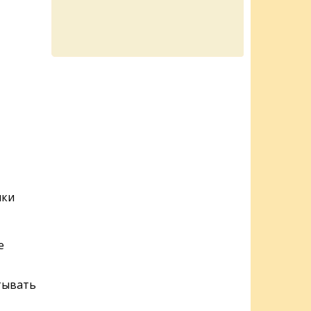
лки
е
стывать