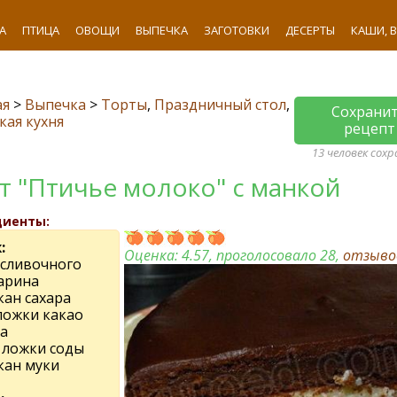
А
ПТИЦА
ОВОЩИ
ВЫПЕЧКА
ЗАГОТОВКИ
ДЕСЕРТЫ
КАШИ, 
ая
>
Выпечка
>
Торты
,
Праздничный стол
,
Сохрани
кая кухня
рецепт
13 человек сох
т "Птичье молоко" с манкой
диенты:
:
Оценка:
4.57
, проголосовало 28,
отзыв
 сливочного
арина
кан сахара
 ложки какао
а
. ложки соды
кан муки