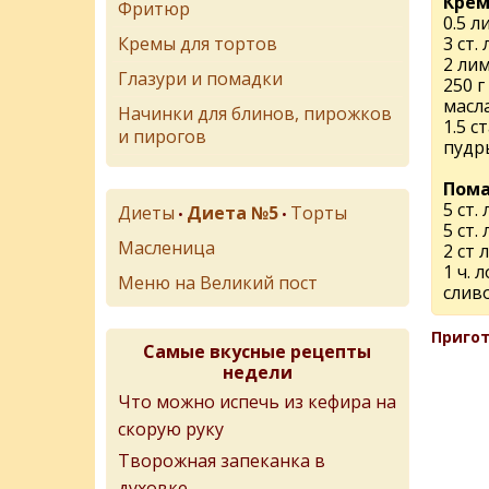
Крем
Фритюр
0.5 л
Кремы для тортов
3 ст.
2 ли
Глазури и помадки
250 г
масл
Начинки для блинов, пирожков
1.5 с
и пирогов
пудр
Пома
5 ст.
Диеты
Диета №5
Торты
•
•
5 ст.
Масленица
2 ст 
1 ч. 
Меню на Великий пост
слив
Пригот
Самые вкусные рецепты
недели
Что можно испечь из кефира на
скорую руку
Творожная запеканка в
духовке