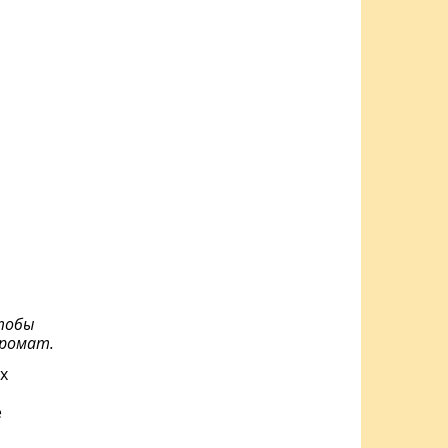
тобы
аромат.
х
е