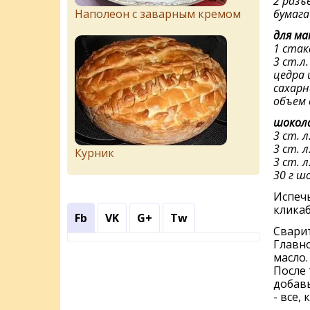
2 разъ
Наполеон с заварным кремом
бумага
для ма
1 стак
3 ст.л
цедра 
сахарна
объем 
шокола
3 ст. 
3 ст. л
Курник
3 ст. 
30 г ш
Испеч
кликаб
Fb
VK
G+
Tw
Свари
Главно
масло.
После 
добавь
- все,