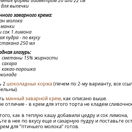
емные формы диаметром 20 или 22 см
 для выпечки
нного заварного крема:
ан молока
. манки
и сок 1 лимона
я пудра - по вкусу
стакана 250 мл
дная глазурь:
л. сметаны 15% жирности
. сахара
л. какао-порошка
околада
ь 2
шоколадных коржа
(печем по 2-му варианту, все ссы
ельны).
ть
манный заварной крем
, как описано выше.
е отличие - в крем для этого торта не кладем сливочно
того, как в теплую кашу добавили цедру и сок лимона,
те в нее по вкусу еще и сахарную пудру и поставьте о
 крем для "птичьего молока" готов.