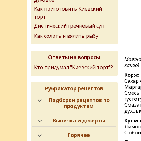
Как приготовить Киевский
торт
Диетический гречневый суп
Как солить и вялить рыбу
Ответы на вопросы
Можно 
какао)
Кто придумал "Киевский торт"?
Корж:
Сахар 
Маргар
Рубрикатор рецептов
Смесь 
густот
Подборки рецептов по
Смазат
продуктам
духовк
Выпечка и десерты
Крем-
Лимон
С обои
Горячее