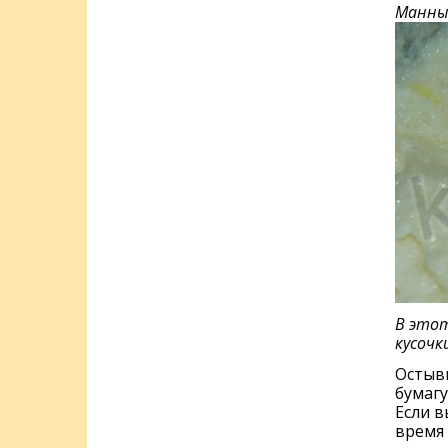
Манный
В этот
кусочк
Остывш
бумагу
Если в
время