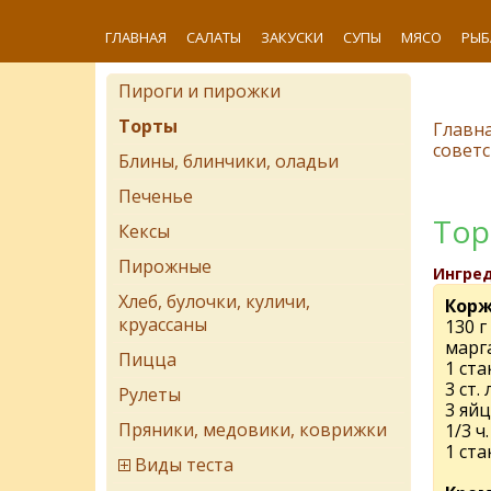
ГЛАВНАЯ
САЛАТЫ
ЗАКУСКИ
СУПЫ
МЯСО
РЫБ
Пироги и пирожки
Торты
Главн
советс
Блины, блинчики, оладьи
Печенье
Тор
Кексы
Пирожные
Ингре
Хлеб, булочки, куличи,
Корж
круассаны
130 г
марг
Пицца
1 ста
3 ст.
Рулеты
3 яйц
Пряники, медовики, коврижки
1/3 ч
1 ста
Виды теста