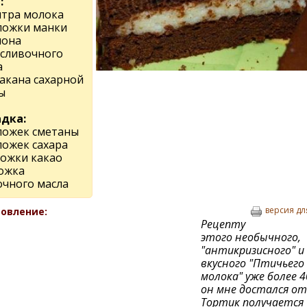
:
итра молока
 ложки манки
мона
 сливочного
а
такана сахарной
ы
дка:
 ложек сметаны
 ложек сахара
ложки какао
ложка
очного масла
версия дл
овление:
Рецепту
этого необычного,
"антикризисного" и
вкусного "Птичьего
молока" уже более 4
он мне достался о
Тортик получается