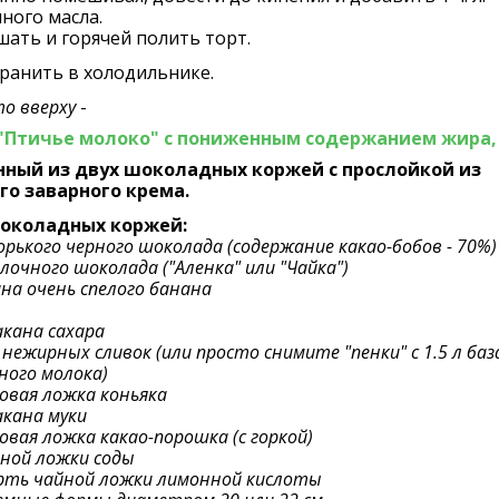
ного масла.
ать и горячей полить торт.
ранить в холодильнике.
о вверху
-
"Птичье молоко" с пониженным содержанием жира,
нный из двух шоколадных коржей с прослойкой из
го заварного крема.
околадных коржей:
горького черного шоколада (содержание какао-бобов - 70%)
олочного шоколада ("Аленка" или "Чайка")
на очень спелого банана
акана сахара
 нежирных сливок (или просто снимите "пенки" с 1.5 л баз
ного молока)
овая ложка коньяка
акана муки
овая ложка какао-порошка (с горкой)
йной ложки соды
рть чайной ложки лимонной кислоты