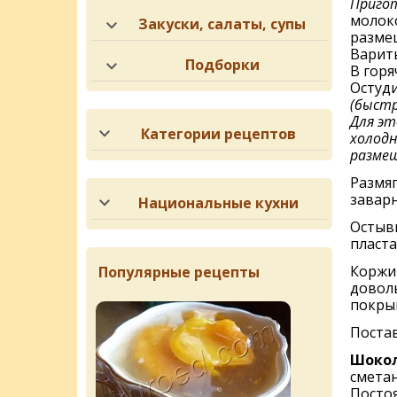
Приго
молоко
Закуски, салаты, супы
размеш
Варить
Подборки
В горя
Остуд
(быстр
Для эт
Категории рецептов
холодн
разме
Размяг
завар
Национальные кухни
Остывш
пласта
Коржи
Популярные рецепты
доволь
покры
Постав
Шокол
сметан
Постоя