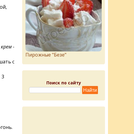
ой,
крем -
Пирожныe "Бeзe"
шать с
 3
Поиск по сайту
гонь.