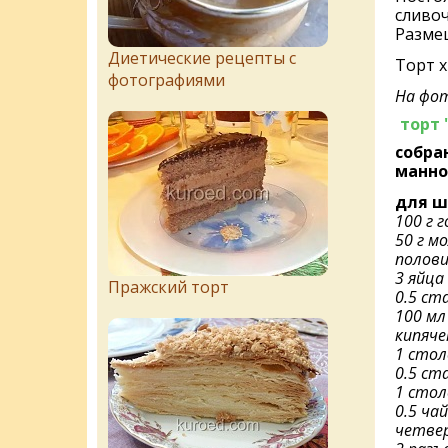
сливоч
Размеш
Диетические рецепты с
Торт х
фотографиями
На фот
торт 
собра
манно
для ш
100 г 
50 г м
полови
3 яйца
Пражский торт
0.5 ст
100 мл
кипяче
1 стол
0.5 ст
1 стол
0.5 ча
четве