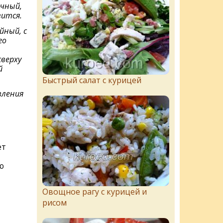
очный,
вится.
йный, с
го
верху
й
Быстрый салат с курицей
вления
ет
ю
Овощное рагу с курицей и
рисом