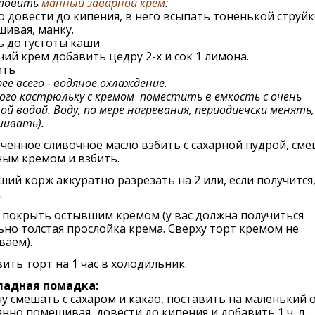
товить
манный заварной крем
:
 довести до кипения, в него всыпать тоненькой струйк
ивая, манку.
 до густоты каши.
чий крем добавить цедру 2-х и сок 1 лимона.
ить
ее всего - водяное охлаждение.
ого кастрюльку с кремом поместить в емкость с очень
ой водой. Воду, по мере нагревания, периодиечски менять, 
шивать).
ченное сливочное масло взбить с сахарной пудрой, сме
ным кремом и взбить.
ий корж аккуратно разрезать на 2 или, если получится,
.
 покрыть остывшим кремом (у вас должна получиться
но толстая прослойка крема. Сверху торт кремом не
ваем).
ить торт на 1 час в холодильник.
адная помадка:
у смешать с сахаром и какао, поставить на маленький о
нно помешивая, довести до кипения и добавить 1 ч. л.