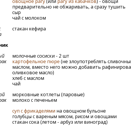
овощное рагу
(или
рагу из кабачков
) - овощи
предварительно не обжаривать, а сразу тушить
сыр
чай с молоком
с
стакан кефира
а
ник
ый
молочные сосиски - 2 шт
рак
картофельное пюре
(не злоупотреблять сливочны
маслом, вместо него можно добавить рафиниров
оливковое масло)
хлеб с маслом
чай
ой
морковные котлеты (паровые)
рак
молоко с печеньем
суп с фрикаделями
на овощном бульоне
голубцы с вареным мясом, рисом и овощами
стакан сока (летом - арбуз или виноград)