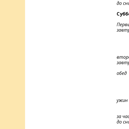
до сн
Субб
Перв
завт
втор
завт
обед
ужин
за ча
до сн