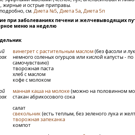
, жирные и острые приправы.
подробно, см.
Диета №5
,
Диета 5а
,
Диета 5п
ие при заболеваниях печени и желчевыводящих пу
рное меню на неделю
дельник
ый
винегрет с растительным маслом
(без фасоли и лук
рак
немного соленых огурцов или кислой капусты - по
самочувствию)
творожная паста
хлеб с маслом
кофе с молоком
ой
манная каша на молоке
(можно на половинном мо
рак
стакан абрикосового сока
салат
свекольник
(есть теплым, без зеленого лука и жел
творожная запеканка
компот