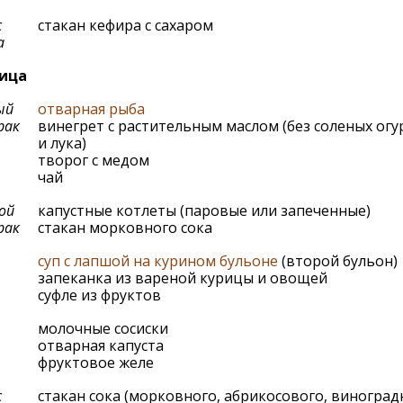
с
стакан кефира с сахаром
а
ица
ый
отварная рыба
рак
винегрет с растительным маслом (без соленых ог
и лука)
творог с медом
чай
ой
капустные котлеты (паровые или запеченные)
рак
стакан морковного сока
суп с лапшой на курином бульоне
(второй бульон)
запеканка из вареной курицы и овощей
суфле из фруктов
молочные сосиски
отварная капуста
фруктовое желе
с
стакан сока (морковного, абрикосового, виноград