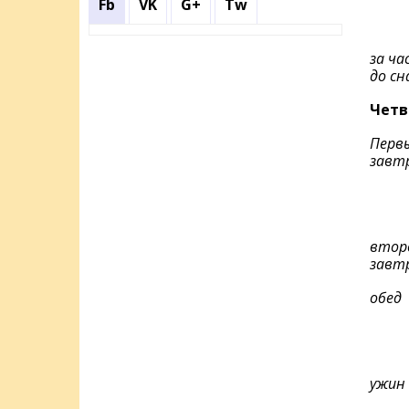
Fb
VK
G+
Tw
за ча
до сн
Четв
Перв
завт
втор
завт
обед
ужин