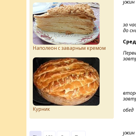
ужин
за ча
до сн
Сред
Наполеон с заварным кремом
Перв
завт
втор
завт
Курник
обед
ужин