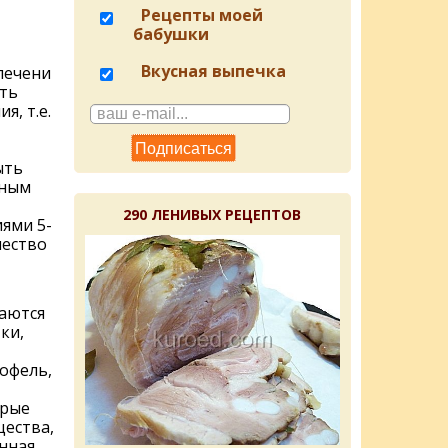
Рецепты моей
бабушки
Вкусная выпечка
печени
ть
я, т.е.
ыть
бным
290 ЛЕНИВЫХ РЕЦЕПТОВ
ями 5-
чество
аются
ки,
офель,
трые
щества,
нная