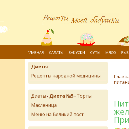
ГЛАВНАЯ
САЛАТЫ
ЗАКУСКИ
СУПЫ
МЯСО
РЫБ
Диеты
Рецепты народной медицины
Главн
питан
Диеты
Диета №5
Торты
•
•
Пит
Масленица
жел
Меню на Великий пост
При