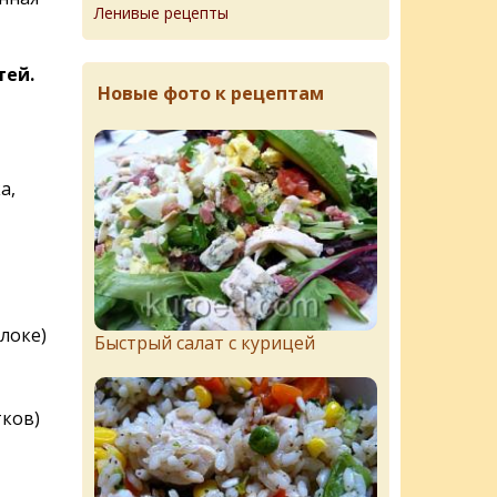
Ленивые рецепты
тей.
Новые фото к рецептам
а,
локе)
Быстрый салат с курицей
тков)