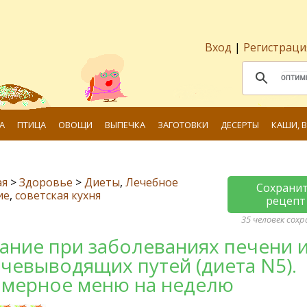
Вход
|
Регистраци
А
ПТИЦА
ОВОЩИ
ВЫПЕЧКА
ЗАГОТОВКИ
ДЕСЕРТЫ
КАШИ, 
ая
>
Здоровье
>
Диеты
,
Лечебное
Сохрани
ие
,
советская кухня
рецепт
35 человек сох
ание при заболеваниях печени 
чевыводящих путей (диета N5).
мерное меню на неделю