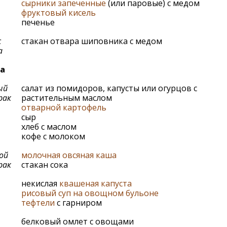
сырники запеченные
(или паровые) с медом
фруктовый кисель
печенье
с
стакан отвара шиповника с медом
а
а
ый
салат из помидоров, капусты или огурцов с
рак
растительным маслом
отварной картофель
сыр
хлеб с маслом
кофе с молоком
ой
молочная овсяная каша
рак
стакан сока
некислая
квашеная капуста
рисовый суп на овощном бульоне
тефтели
с гарниром
белковый омлет с овощами