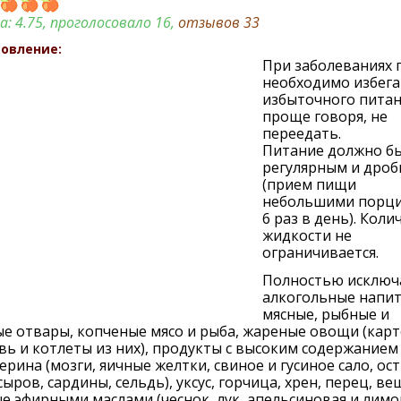
а:
4.75
, проголосовало 16,
отзывов
33
овление:
При заболеваниях 
необходимо избега
избыточного питани
проще говоря, не
переедать.
Питание должно б
регулярным и дро
(прием пищи
небольшими порци
6 раз в день). Коли
жидкости не
ограничивается.
Полностью исключ
алкогольные напит
мясные, рыбные и
е отвары, копченые мясо и рыба, жареные овощи (карт
ь и котлеты из них), продукты с высоким содержанием
ерина (мозги, яичные желтки, свиное и гусиное сало, ос
сыров, сардины, сельдь), уксус, горчица, хрен, перец, ве
е эфирными маслами (чеснок, лук, апельсиновая и лимо