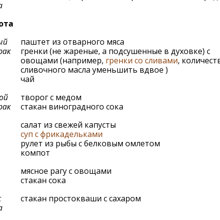
а
ота
ый
паштет из отварного мяса
рак
гренки (не жареные, а подсушенные в духовке) с
овощами (например,
гренки со сливами
, количест
сливочного масла уменьшить вдвое )
чай
ой
творог с медом
рак
стакан виноградного сока
салат из свежей капусты
суп с фрикадельками
рулет из рыбы с белковым омлетом
компот
мясное рагу с овощами
стакан сока
с
стакан простокваши с сахаром
а