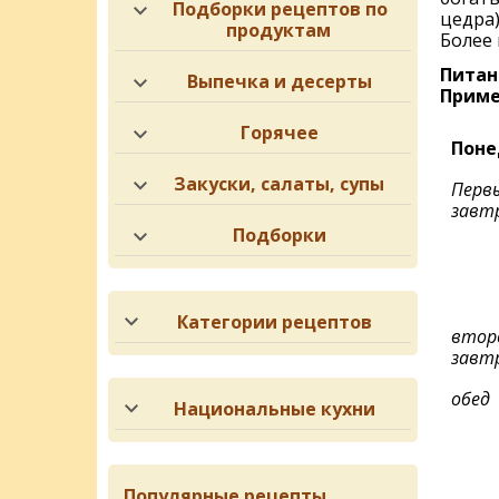
Подборки рецептов по
цедра)
продуктам
Более 
Питан
Выпечка и десерты
Приме
Горячее
Поне
Закуски, салаты, супы
Перв
завт
Подборки
Категории рецептов
втор
завт
обед
Национальные кухни
Популярные рецепты