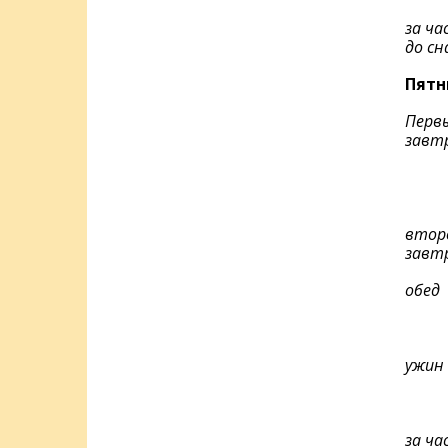
за ча
до сн
Пятн
Перв
завт
втор
завт
обед
ужин
за ча