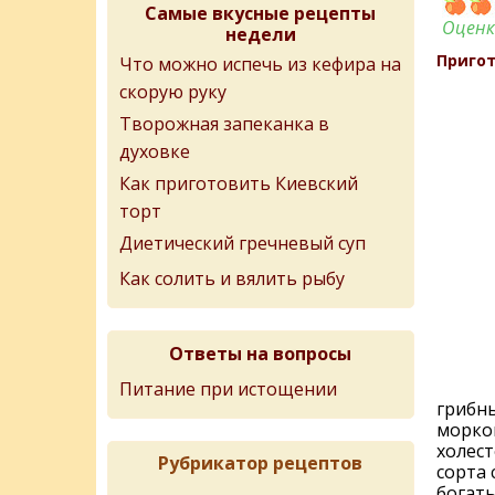
Самые вкусные рецепты
Оценк
недели
Пригот
Что можно испечь из кефира на
скорую руку
Творожная запеканка в
духовке
Как приготовить Киевский
торт
Диетический гречневый суп
Как солить и вялить рыбу
Ответы на вопросы
Питание при истощении
грибны
морков
холест
Рубрикатор рецептов
сорта 
богаты