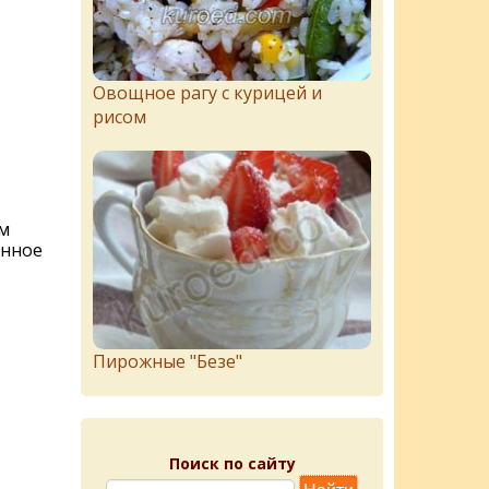
Овощное рагу с курицей и
рисом
м
анное
Пирожныe "Бeзe"
Поиск по сайту