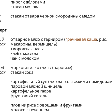
пирог с яблоками
стакан молока
с
стакан отвара черной смородины с медом
а
ерг
ый
отварное мясо с гарниром (
гречневая каша
, рис,
рак
макароны, вермишель)
творожная паста
хлеб с маслом
чай с молоком
ой
морковные котлеты (паровые)
рак
стакан сока
картофельный суп (летом - со свежими помидорам
паровой мясной шницель
картофельное пюре
фруктовый кисель
плов из риса с овощами и фруктами
молоко с печеньем